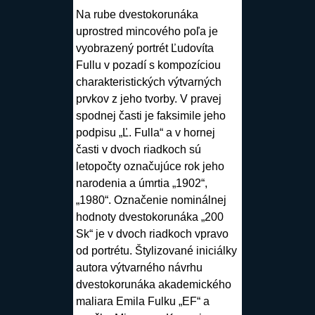
Na rube dvestokorunáka
uprostred mincového poľa je
vyobrazený portrét Ľudovíta
Fullu v pozadí s kompozíciou
charakteristických výtvarných
prvkov z jeho tvorby. V pravej
spodnej časti je faksimile jeho
podpisu „Ľ. Fulla“ a v hornej
časti v dvoch riadkoch sú
letopočty označujúce rok jeho
narodenia a úmrtia „1902“,
„1980“. Označenie nominálnej
hodnoty dvestokorunáka „200
Sk“ je v dvoch riadkoch vpravo
od portrétu. Štylizované iniciálky
autora výtvarného návrhu
dvestokorunáka akademického
maliara Emila Fulku „EF“ a