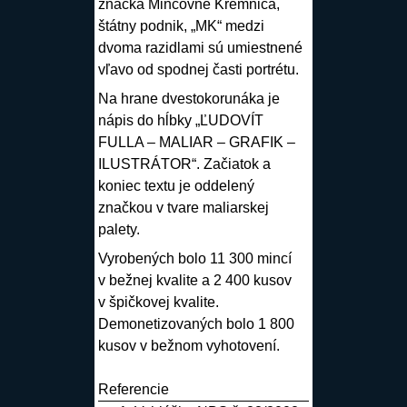
značka Mincovne Kremnica,
štátny podnik, „MK“ medzi
dvoma razidlami sú umiestnené
vľavo od spodnej časti portrétu.
Na hrane dvestokorunáka je
nápis do hĺbky „ĽUDOVÍT
FULLA – MALIAR – GRAFIK –
ILUSTRÁTOR“. Začiatok a
koniec textu je oddelený
značkou v tvare maliarskej
palety.
Vyrobených bolo 11 300 mincí
v bežnej kvalite a 2 400 kusov
v špičkovej kvalite.
Demonetizovaných bolo 1 800
kusov v bežnom vyhotovení.
Referencie