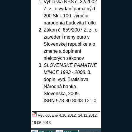
Vyhláška NBS č. 22/2002
Z. z., o vydaní pamätných
200 Sk k 100. výročiu
narodenia Ľudovíta Fullu
Zákon č. 659/2007 Z. z., o
zavedení meny euro v
Slovenskej republike a o
zmene a doplnení
niektorých zákonov
SLOVENSKÉ PAMÄTNÉ
MINCE 1993 - 2008
. 3.
dopln. vyd. Bratislava:
Národná banka
Slovenska, 2009.
ISBN 978-80-8043-131-0
Revidované 4.10.2012; 14.11.2012;
18.06.2013