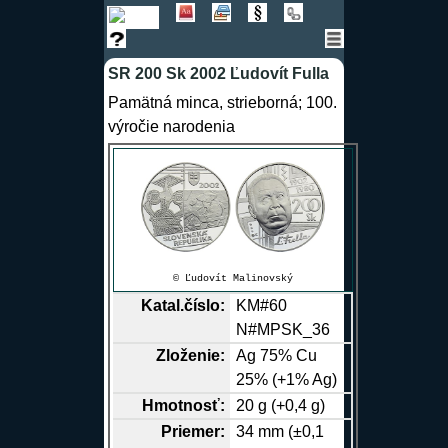
SR 200 Sk 2002 Ľudovít Fulla
Pamätná minca, strieborná; 100.
výročie narodenia
© Ľudovít Malinovský
Katal.číslo:
KM#60
N#MPSK_36
Zloženie:
Ag
75%
Cu
25% (+1% Ag)
Hmotnosť:
20 g (+0,4 g)
Priemer:
34 mm (±0,1