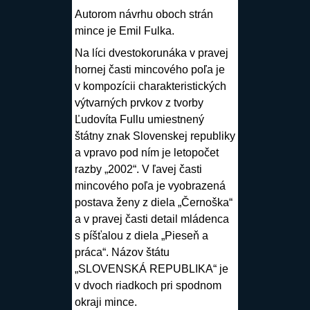
Autorom návrhu oboch strán
mince je
Emil Fulka
.
Na líci dvestokorunáka v pravej
hornej časti mincového poľa je
v kompozícii charakteristických
výtvarných prvkov z tvorby
Ľudovíta Fullu umiestnený
štátny znak Slovenskej republiky
a vpravo pod ním je letopočet
razby „2002“. V ľavej časti
mincového poľa je vyobrazená
postava ženy z diela „Černoška“
a v pravej časti detail mládenca
s píšťalou z diela „Pieseň a
práca“. Názov štátu
„SLOVENSKÁ REPUBLIKA“ je
v dvoch riadkoch pri spodnom
okraji mince.