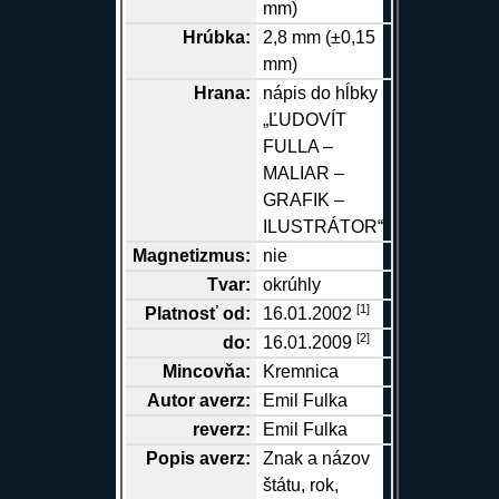
mm)
Hrúbka:
2,8 mm (±0,15
mm)
Hrana
:
nápis do hĺbky
„ĽUDOVÍT
FULLA –
MALIAR –
GRAFIK –
ILUSTRÁTOR“
Magnetizmus:
nie
Tvar:
okrúhly
[
1
]
Platnosť od:
16.01.2002
[
2
]
do:
16.01.2009
Mincovňa:
Kremnica
Autor
averz
:
Emil Fulka
reverz
:
Emil Fulka
Popis
averz
:
Znak a názov
štátu, rok,