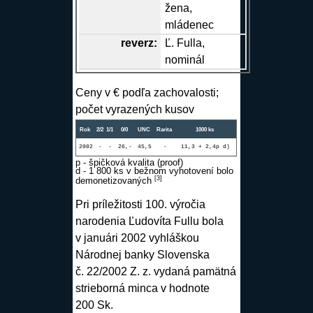
žena,
mládenec
reverz
:
Ľ. Fulla,
nominál
Ceny v € podľa zachovalosti;
počet vyrazených kusov
Rok
2/2
1/1
0/0
UNC
Rarita
1000 ks
2002
-
-
26,-
45,5
-
11,3 + 2,4p d)
p - špičková kvalita (proof)
d - 1 800 ks v bežnom vyhotovení bolo
[
3
]
demonetizovaných
Pri príležitosti 100. výročia
narodenia Ľudovíta Fullu bola
v januári 2002 vyhláškou
Národnej banky Slovenska
č. 22/2002 Z. z. vydaná pamätná
strieborná minca v hodnote
200 Sk.