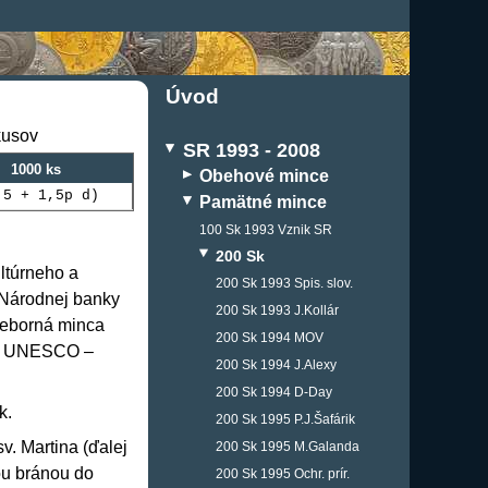
Úvod
kusov
SR 1993 - 2008
1000 ks
Obehové mince
,5 + 1,5p d)
Pamätné mince
100 Sk 1993 Vznik SR
200 Sk
ltúrneho a
200 Sk 1993 Spis. slov.
u Národnej banky
200 Sk 1993 J.Kollár
ieborná minca
200 Sk 1994 MOV
vo UNESCO –
200 Sk 1994 J.Alexy
200 Sk 1994 D-Day
ík
.
200 Sk 1995 P.J.Šafárik
v. Martina (ďalej
200 Sk 1995 M.Galanda
ou bránou do
200 Sk 1995 Ochr. prír.