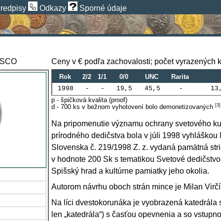
redpisy
Odkazy
Sporné údaje
NESCO
Ceny v € podľa zachovalosti; počet vyrazených 
Rok
2/2
1/1
0/0
UNC
Rarita
1998
-
-
19,5
45,5
-
13
p - špičková kvalita (proof)
[
3
]
d - 700 ks v bežnom vyhotovení bolo demonetizovaných
Na pripomenutie významu ochrany svetového ku
prírodného dedičstva bola v júli 1998 vyhláško
Slovenska č. 219/1998 Z. z. vydaná pamätná str
v hodnote 200 Sk s tematikou Svetové dedičst
Spišský hrad a kultúrne pamiatky jeho okolia.
Autorom návrhu oboch strán mince je
Milan Virč
Na líci dvestokorunáka je vyobrazená katedrála s
len „katedrála“) s časťou opevnenia a so vstupn