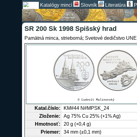
Katalógy mincí
Slovník
Literatúra
P
SR 200 Sk 1998 Spišský hrad
Pamätná minca, strieborná; Svetové dedičstvo U
© Ľudovít Malinovský
Katal.číslo:
KM#44 N#MPSK_24
Zloženie:
Ag
75%
Cu
25% (+1% Ag)
Hmotnosť:
20 g (+0,4 g)
Priemer:
34 mm (±0,1 mm)