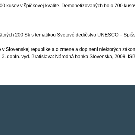
 500 kusov v špičkovej kvalite. Demonetizovaných bolo 700 kus
mätných 200 Sk s tematikou Svetové dedičstvo UNESCO – Spišsk
o v Slovenskej republike a o zmene a doplnení niektorých záko
. 3. dopln. vyd. Bratislava: Národná banka Slovenska, 2009. I