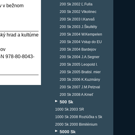
200 Sk 2002 Ľ.Fulla
ov v bežnom
200 Sk 2002 Vlkolinec
200 Sk 2003 I.Karvaš
200 Sk 2003 J.Škultéty
200 Sk 2004 W.Kempelen
ý hrad a kultúrne
200 Sk 2004 Vstup do EU
nov
200 Sk 2004 Bardejov
SBN 978-80-8043-
200 Sk 2004 J.A.Segner
200 Sk 2005 Leopold I.
200 Sk 2005 Bratisl. mier
200 Sk 2006 K.Kuzmány
200 Sk 2007 J.M.Petzval
200 Sk 2008 A.Kmeť
500 Sk
1000 Sk 2003 SR
1000 Sk 2008 Rozlúčka s Sk
2000 Sk 2000 Bimilénium
5000 Sk