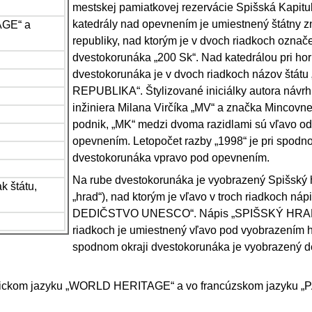
mestskej pamiatkovej rezervácie Spišská Kapitu
katedrály nad opevnením je umiestnený štátny 
AGE“ a
republiky, nad ktorým je v dvoch riadkoch označ
dvestokorunáka „200 Sk“. Nad katedrálou pri hor
dvestokorunáka je v dvoch riadkoch názov št
REPUBLIKA“. Štylizované iniciálky autora návr
inžiniera Milana Virčíka „MV“ a značka Mincovne
podnik, „MK“ medzi dvoma razidlami sú vľavo od
opevnením. Letopočet razby „1998“ je pri spodno
dvestokorunáka vpravo pod opevnením.
Na rube dvestokorunáka je vyobrazený Spišský h
k štátu,
„hrad“), nad ktorým je vľavo v troch riadkoch n
DEDIČSTVO UNESCO“. Nápis „SPIŠSKÝ HRAD
riadkoch je umiestnený vľavo pod vyobrazením h
spodnom okraji dvestokorunáka je vyobrazený de
nglickom jazyku „WORLD HERITAGE“ a vo francúzskom jazyku 