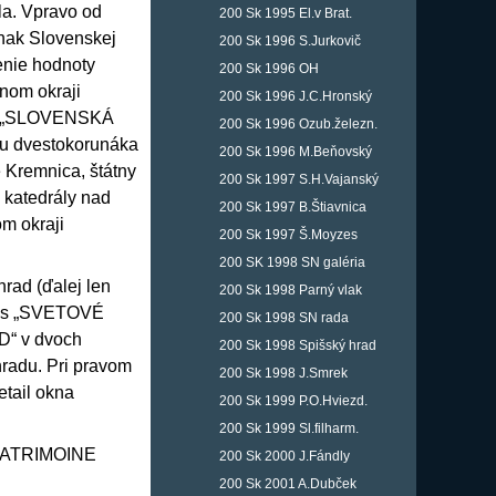
la. Vpravo od
200 Sk 1995 El.v Brat.
znak Slovenskej
200 Sk 1996 S.Jurkovič
enie hodnoty
200 Sk 1996 OH
nom okraji
200 Sk 1996 J.C.Hronský
átu „SLOVENSKÁ
200 Sk 1996 Ozub.železn.
hu dvestokorunáka
200 Sk 1996 M.Beňovský
 Kremnica, štátny
200 Sk 1997 S.H.Vajanský
 katedrály nad
200 Sk 1997 B.Štiavnica
m okraji
200 Sk 1997 Š.Moyzes
200 SK 1998 SN galéria
rad (ďalej len
200 Sk 1998 Parný vlak
ápis „SVETOVÉ
200 Sk 1998 SN rada
“ v dvoch
200 Sk 1998 Spišský hrad
radu. Pri pravom
200 Sk 1998 J.Smrek
tail okna
200 Sk 1999 P.O.Hviezd.
200 Sk 1999 Sl.filharm.
„PATRIMOINE
200 Sk 2000 J.Fándly
200 Sk 2001 A.Dubček