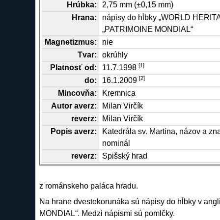
Hrúbka:
2,75 mm (±0,15 mm)
Hrana
:
nápisy do hĺbky „WORLD HERIT
„PATRIMOINE MONDIAL“
Magnetizmus:
nie
Tvar:
okrúhly
[
1
]
Platnosť od:
11.7.1998
[
2
]
do:
16.1.2009
Mincovňa:
Kremnica
Autor
averz
:
Milan Virčík
reverz
:
Milan Virčík
Popis
averz
:
Katedrála sv. Martina, názov a zna
nominál
reverz
:
Spišský hrad
z románskeho paláca hradu.
Na hrane dvestokorunáka sú nápisy do hĺbky v a
MONDIAL“. Medzi nápismi sú pomlčky.