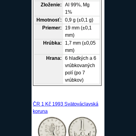
Zloženie:
Al
99%,
Mg
1%
Hmotnosť:
0,9 g (±0,1 g)
Priemer:
19 mm (±0,1
mm)
Hrúbka:
1,7 mm (±0,05
mm)
Hrana
:
6 hladkých a 6
vrúbkovaných
polí (po 7
vrúbkov)
ČR 1 Kč 1993 Svätováclavská
koruna