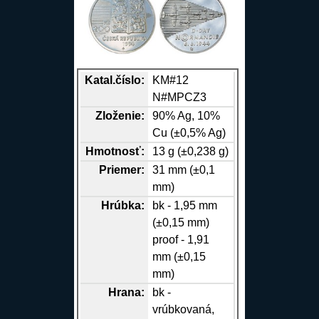
Katal.číslo:
KM#12
N#MPCZ3
Zloženie:
90%
Ag
, 10%
Cu
(±0,5%
Ag
)
Hmotnosť:
13 g (±0,238 g)
Priemer:
31 mm (±0,1
mm)
Hrúbka:
bk - 1,95 mm
(±0,15 mm)
proof - 1,91
mm (±0,15
mm)
Hrana
:
bk -
vrúbkovaná,