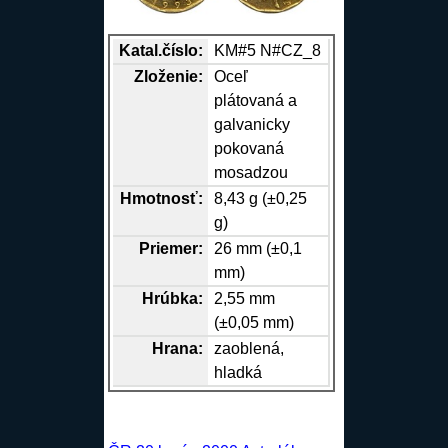
Katal.číslo:
KM#5 N#CZ_8
Zloženie:
Oceľ
plátovaná a
galvanicky
pokovaná
mosadzou
Hmotnosť:
8,43 g (±0,25
g)
Priemer:
26 mm (±0,1
mm)
Hrúbka:
2,55 mm
(±0,05 mm)
Hrana
:
zaoblená,
hladká