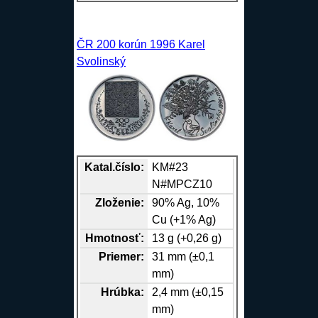
ČR 200 korún 1996 Karel
Svolinský
Katal.číslo:
KM#23
N#MPCZ10
Zloženie:
90%
Ag
, 10%
Cu
(+1%
Ag
)
Hmotnosť:
13 g (+0,26 g)
Priemer:
31 mm (±0,1
mm)
Hrúbka:
2,4 mm (±0,15
mm)