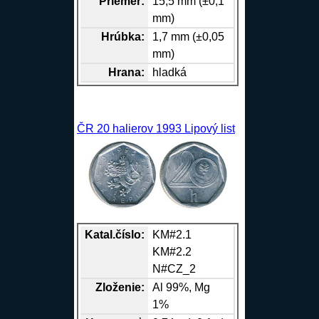
Priemer:
15,5 mm (±0,1
mm)
Hrúbka:
1,7 mm (±0,05
mm)
Hrana
:
hladká
ČR 20 halierov 1993 Lipový list
Katal.číslo:
KM#2.1
KM#2.2
N#CZ_2
Zloženie:
Al
99%,
Mg
1%