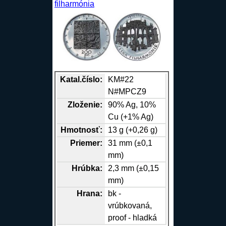
filharmónia
Katal.číslo:
KM#22
N#MPCZ9
Zloženie:
90%
Ag
, 10%
Cu
(+1%
Ag
)
Hmotnosť:
13 g (+0,26 g)
Priemer:
31 mm (±0,1
mm)
Hrúbka:
2,3 mm (±0,15
mm)
Hrana
:
bk -
vrúbkovaná,
proof - hladká