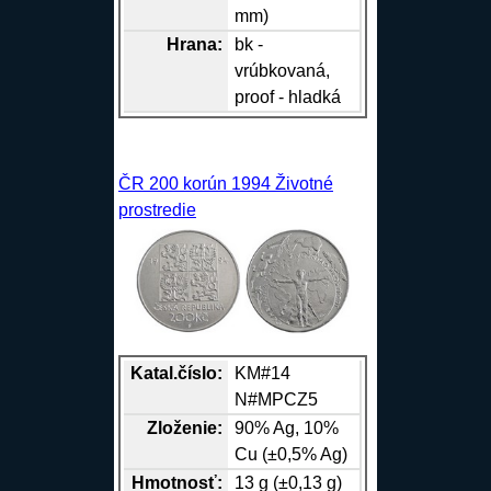
mm)
Hrana
:
bk -
vrúbkovaná,
proof - hladká
ČR 200 korún 1994 Životné
prostredie
Katal.číslo:
KM#14
N#MPCZ5
Zloženie:
90%
Ag
, 10%
Cu
(±0,5%
Ag
)
Hmotnosť:
13 g (±0,13 g)