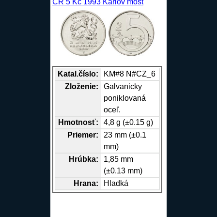
ČR 5 Kč 1993 Karlov most
Katal.číslo:
KM#8 N#CZ_6
Zloženie:
Galvanicky
poniklovaná
oceľ.
Hmotnosť:
4,8 g (±0.15 g)
Priemer:
23 mm (±0.1
mm)
Hrúbka:
1,85 mm
(±0.13 mm)
Hrana
:
Hladká