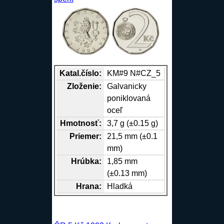
Katal.číslo:
KM#9 N#CZ_5
Zloženie:
Galvanicky
poniklovaná
oceľ
Hmotnosť:
3,7 g (±0.15 g)
Priemer:
21,5 mm (±0.1
mm)
Hrúbka:
1,85 mm
(±0.13 mm)
Hrana
:
Hladká