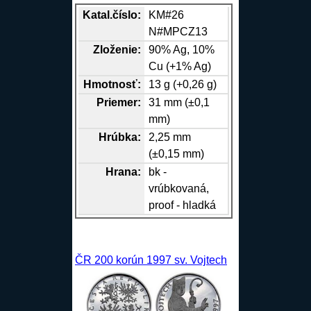
Katal.číslo:
KM#26
N#MPCZ13
Zloženie:
90%
Ag
, 10%
Cu
(+1%
Ag
)
Hmotnosť:
13 g (+0,26 g)
Priemer:
31 mm (±0,1
mm)
Hrúbka:
2,25 mm
(±0,15 mm)
Hrana
:
bk -
vrúbkovaná,
proof - hladká
ČR 200 korún 1997 sv. Vojtech