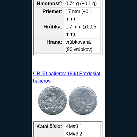
Hmotnosť:
0,74 g (±0,1 g)
Priemer:
17 mm (±0,1
mm)
Hrúbka:
1,7 mm (±0,05
mm)
Hrana
:
vrúbkovaná
(90 vrúbkov)
ČR 50 halierov 1993 Päťdesiat
halierov
Katal.číslo:
KM#3.1
KM#3.2