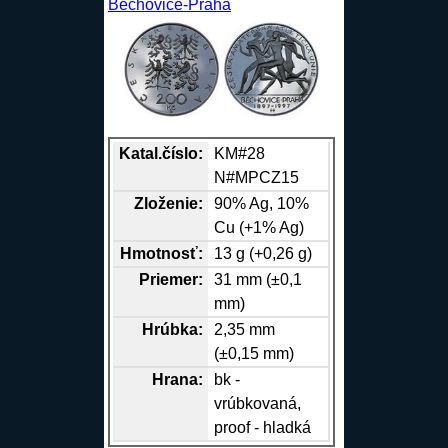
Běchovice-Praha
Katal.číslo:
KM#28
N#MPCZ15
Zloženie:
90%
Ag
, 10%
Cu
(+1%
Ag
)
Hmotnosť:
13 g (+0,26 g)
Priemer:
31 mm (±0,1
mm)
Hrúbka:
2,35 mm
(±0,15 mm)
Hrana
:
bk -
vrúbkovaná,
proof - hladká