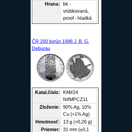
Hrana
:
bk -
vrúbkovaná,
proof - hladká
ČR 200 korún 1996 J. B. G.
Deburau
Katal.číslo:
KM#24
N#MPCZ11
Zloženie:
90%
Ag
, 10%
Cu
(+1%
Ag
)
Hmotnosť:
13 g (+0,26 g)
Priemer:
31 mm (±0,1