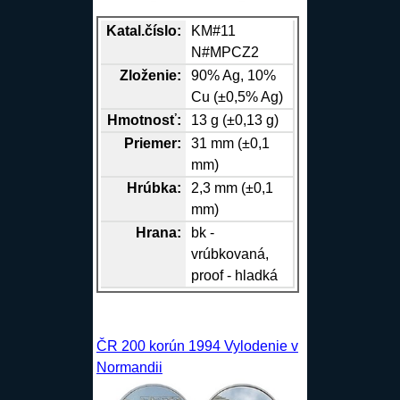
Katal.číslo:
KM#11
N#MPCZ2
Zloženie:
90%
Ag
, 10%
Cu
(±0,5%
Ag
)
Hmotnosť:
13 g (±0,13 g)
Priemer:
31 mm (±0,1
mm)
Hrúbka:
2,3 mm (±0,1
mm)
Hrana
:
bk -
vrúbkovaná,
proof - hladká
ČR 200 korún 1994 Vylodenie v
Normandii