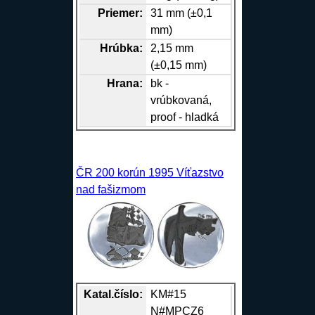
Priemer:
31 mm (±0,1
mm)
Hrúbka:
2,15 mm
(±0,15 mm)
Hrana
:
bk -
vrúbkovaná,
proof - hladká
ČR 200 korún 1995 Víťazstvo
nad fašizmom
Katal.číslo:
KM#15
N#MPCZ6