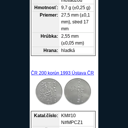
mosadzou
Hmotnosť:
9,7 g (±0,25 g)
Priemer:
27,5 mm (±0,1
mm), stred 17
mm
Hrúbka:
2,55 mm
(±0,05 mm)
Hrana
:
hladká
ČR 200 korún 1993 Ústava ČR
Katal.číslo:
KM#10
N#MPCZ1