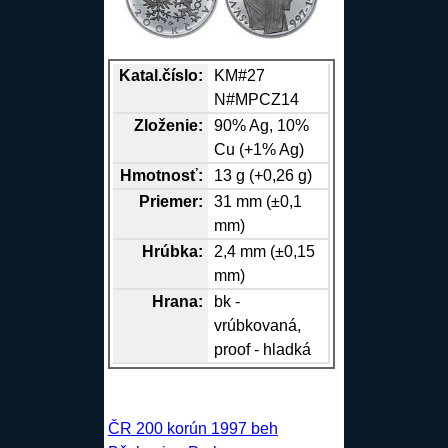
Katal.číslo:
KM#27
N#MPCZ14
Zloženie:
90%
Ag
, 10%
Cu
(+1%
Ag
)
Hmotnosť:
13 g (+0,26 g)
Priemer:
31 mm (±0,1
mm)
Hrúbka:
2,4 mm (±0,15
mm)
Hrana
:
bk -
vrúbkovaná,
proof - hladká
ČR 200 korún 1997 beh