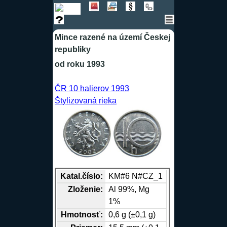
Mince razené na území Českej
republiky
od roku 1993
ČR 10 halierov 1993
Štylizovaná rieka
Katal.číslo:
KM#6 N#CZ_1
Zloženie:
Al
99%,
Mg
1%
Hmotnosť:
0,6 g (±0,1 g)