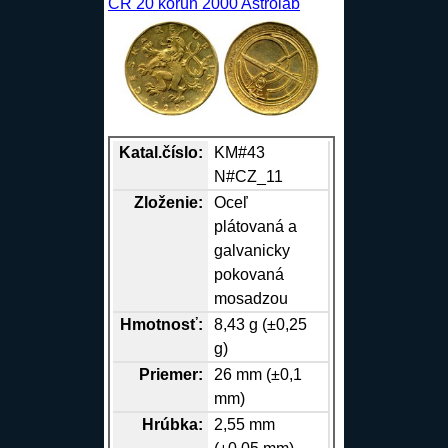
ČR 20 korún 2000 Astroláb
Katal.číslo:
KM#43
N#CZ_11
Zloženie:
Oceľ
plátovaná a
galvanicky
pokovaná
mosadzou
Hmotnosť:
8,43 g (±0,25
g)
Priemer:
26 mm (±0,1
mm)
Hrúbka:
2,55 mm