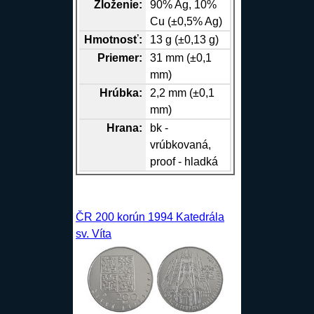
Zloženie:
90%
Ag
, 10%
Cu
(±0,5%
Ag
)
Hmotnosť:
13 g (±0,13 g)
Priemer:
31 mm (±0,1
mm)
Hrúbka:
2,2 mm (±0,1
mm)
Hrana
:
bk -
vrúbkovaná,
proof - hladká
ČR 200 korún 1994 Katedrála
sv. Víta