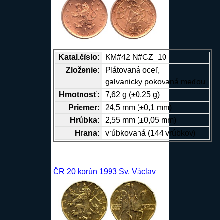
Katal.číslo:
KM#42 N#CZ_10
Zloženie:
Plátovaná oceľ,
galvanicky pokovaná meďou
Hmotnosť:
7,62 g (±0,25 g)
Priemer:
24,5 mm (±0,1 mm)
Hrúbka:
2,55 mm (±0,05 mm)
Hrana
:
vrúbkovaná (144 vrúbkov)
ČR 20 korún 1993 Sv. Václav