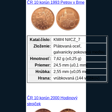
ČR 10 korún 1993 Petrov v Brne
Katal.číslo:
KM#4 N#CZ_7
Zloženie:
Plátovaná oceľ,
galvanicky pokovaná meďou
Hmotnosť:
7,62 g (±0,25 g)
Priemer:
24,5 mm (±0,1 mm)
Hrúbka:
2,55 mm (±0,05 mm)
Hrana
:
vrúbkovaná (144 vrúbkov)
ČR 10 korún 2000 Hodinový
strojček