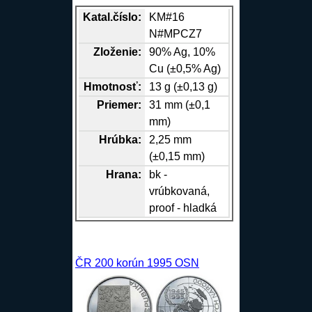
Katal.číslo:
KM#16
N#MPCZ7
Zloženie:
90%
Ag
, 10%
Cu
(±0,5%
Ag
)
Hmotnosť:
13 g (±0,13 g)
Priemer:
31 mm (±0,1
mm)
Hrúbka:
2,25 mm
(±0,15 mm)
Hrana
:
bk -
vrúbkovaná,
proof - hladká
ČR 200 korún 1995 OSN