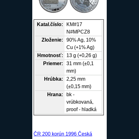
Katal.číslo:
KM#17
N#MPCZ8
Zloženie:
90%
Ag
, 10%
Cu
(+1%
Ag
)
Hmotnosť:
13 g (+0,26 g)
Priemer:
31 mm (±0,1
mm)
Hrúbka:
2,25 mm
(±0,15 mm)
Hrana
:
bk -
vrúbkovaná,
proof - hladká
ČR 200 korún 1996 Česká