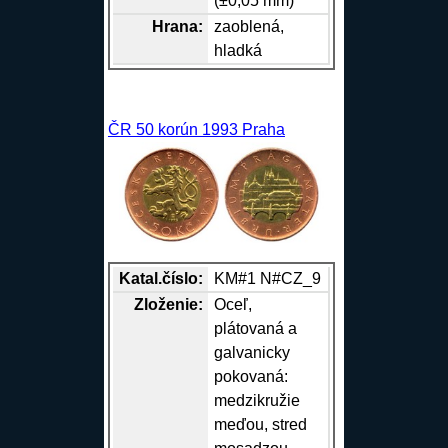
(±0,05 mm)
Hrana
:
zaoblená,
hladká
ČR 50 korún 1993 Praha
Katal.číslo:
KM#1 N#CZ_9
Zloženie:
Oceľ,
plátovaná a
galvanicky
pokovaná:
medzikružie
meďou, stred