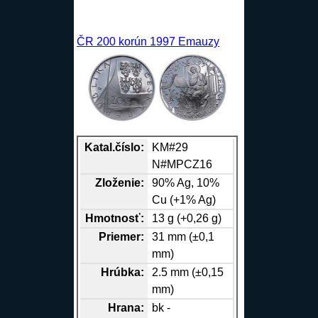
ČR 200 korún 1997 Emauzy
Katal.číslo:
KM#29
N#MPCZ16
Zloženie:
90%
Ag
, 10%
Cu
(+1%
Ag
)
Hmotnosť:
13 g (+0,26 g)
Priemer:
31 mm (±0,1
mm)
Hrúbka:
2.5 mm (±0,15
mm)
Hrana
:
bk -