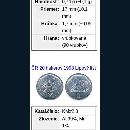
Hmotnosť:
0,74 g (±0,1 g)
Priemer:
17 mm (±0,1
mm)
Hrúbka:
1,7 mm (±0,05
mm)
Hrana
:
vrúbkovaná
(90 vrúbkov)
ČR 20 halierov 1998 Lipový list
Katal.číslo:
KM#2.3
Zloženie:
Al
99%,
Mg
1%