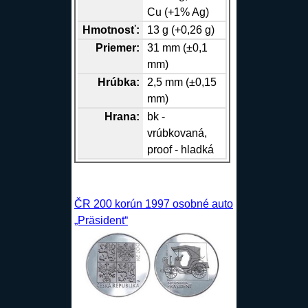
Cu
(+1%
Ag
)
Hmotnosť:
13 g (+0,26 g)
Priemer:
31 mm (±0,1
mm)
Hrúbka:
2,5 mm (±0,15
mm)
Hrana
:
bk -
vrúbkovaná,
proof - hladká
ČR 200 korún 1997 osobné auto
„Präsident“