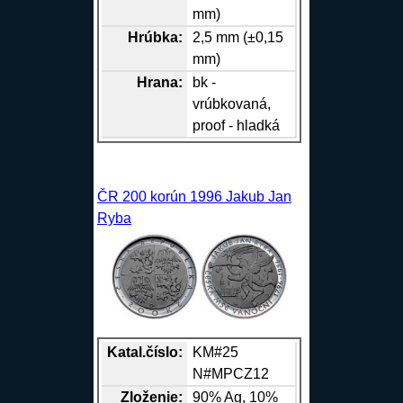
mm)
Hrúbka:
2,5 mm (±0,15
mm)
Hrana
:
bk -
vrúbkovaná,
proof - hladká
ČR 200 korún 1996 Jakub Jan
Ryba
Katal.číslo:
KM#25
N#MPCZ12
Zloženie:
90%
Ag
, 10%