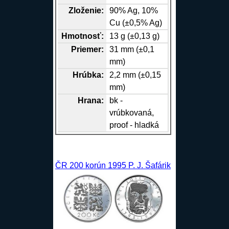
Zloženie:
90%
Ag
, 10%
Cu
(±0,5%
Ag
)
Hmotnosť:
13 g (±0,13 g)
Priemer:
31 mm (±0,1
mm)
Hrúbka:
2,2 mm (±0,15
mm)
Hrana
:
bk -
vrúbkovaná,
proof - hladká
ČR 200 korún 1995 P. J. Šafárik