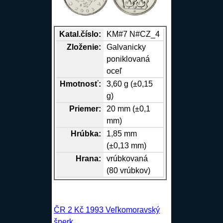
Katal.číslo:
KM#7 N#CZ_4
Zloženie:
Galvanicky
poniklovaná
oceľ
Hmotnosť:
3,60 g (±0,15
g)
Priemer:
20 mm (±0,1
mm)
Hrúbka:
1,85 mm
(±0,13 mm)
Hrana
:
vrúbkovaná
(80 vrúbkov)
ČR 2 Kč 1993 Veľkomoravský
šperk