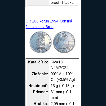
proof - hladká
ČR 200 korún 1994 Konská
železnica v Brne
Katal.číslo:
KM#13
N#MPCZ4
Zloženie:
90%
Ag
, 10%
Cu
(±0,5%
Ag
)
Hmotnosť:
13 g (±0,13 g)
Priemer:
31 mm (±0,1
mm)
Hrúbka:
2,05 mm (±0,1