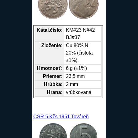
Katal.číslo:
KM#23 N#42
BJ#37
Zloženie:
Cu
80%
Ni
20% (čistota
±1%)
Hmotnosť:
6 g (±1%)
Priemer:
23,5 mm
Hrúbka:
2 mm
Hrana
:
vrúbkovaná
ČSR 5 Kčs 1951 Továreň