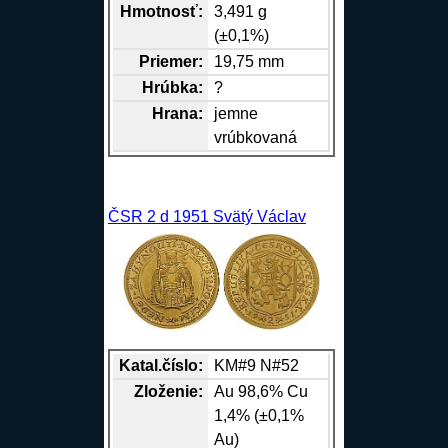
Hmotnosť:
3,491 g
(±0,1%)
Priemer:
19,75 mm
Hrúbka:
?
Hrana
:
jemne
vrúbkovaná
ČSR 2 d 1951 Svätý Václav
Katal.číslo:
KM#9 N#52
Zloženie:
Au
98,6%
Cu
1,4% (±0,1%
Au)