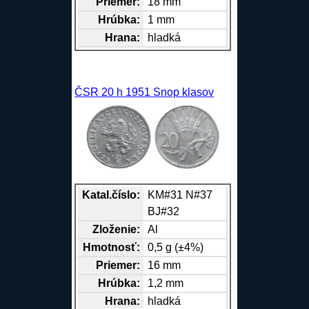
Priemer:
18 mm
Hrúbka:
1 mm
Hrana
:
hladká
ČSR 20 h 1951 Snop klasov
Katal.číslo:
KM#31 N#37
BJ#32
Zloženie:
Al
Hmotnosť:
0,5 g (±4%)
Priemer:
16 mm
Hrúbka:
1,2 mm
Hrana
:
hladká