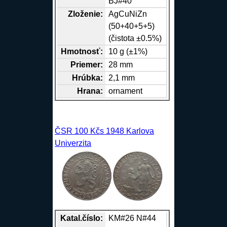
BJ#40
Zloženie:
Ag
Cu
Ni
Zn
(50+40+5+5)
(čistota ±0.5%)
Hmotnosť:
10 g (±1%)
Priemer:
28 mm
Hrúbka:
2,1 mm
Hrana
:
ornament
ČSR 100 Kčs 1948 Karlova
Univerzita
Katal.číslo:
KM#26 N#44