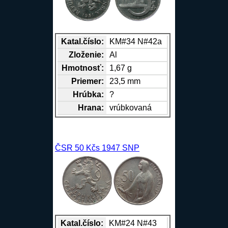
Katal.číslo:
KM#34 N#42a
Zloženie:
Al
Hmotnosť:
1,67 g
Priemer:
23,5 mm
Hrúbka:
?
Hrana
:
vrúbkovaná
ČSR 50 Kčs 1947 SNP
Katal.číslo:
KM#24 N#43