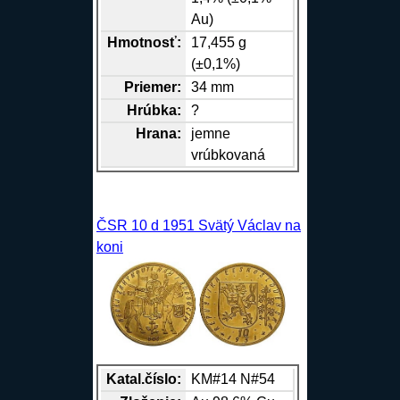
Au)
Hmotnosť:
17,455 g
(±0,1%)
Priemer:
34 mm
Hrúbka:
?
Hrana
:
jemne
vrúbkovaná
ČSR 10 d 1951 Svätý Václav na
koni
Katal.číslo:
KM#14 N#54