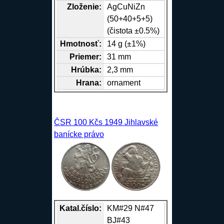
Zloženie:
Ag
Cu
Ni
Zn
(50+40+5+5)
(čistota ±0.5%)
Hmotnosť:
14 g (±1%)
Priemer:
31 mm
Hrúbka:
2,3 mm
Hrana
:
ornament
ČSR 100 Kčs 1949 Jihlavské
banícke právo
Katal.číslo:
KM#29 N#47
BJ#43