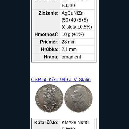
BJ#39
Zloženie:
Ag
Cu
Ni
Zn
(50+40+5+5)
(čistota ±0.5%)
Hmotnosť:
10 g (±1%)
Priemer:
28 mm
Hrúbka:
2,1 mm
Hrana
:
ornament
ČSR 50 Kčs 1949 J. V. Stalin
Katal.číslo:
KM#28 N#48