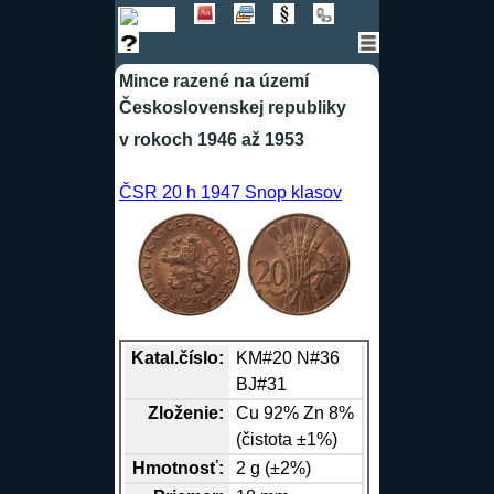
Mince razené na území
Československej republiky
v rokoch 1946 až 1953
ČSR 20 h 1947 Snop klasov
Katal.číslo:
KM#20 N#36
BJ#31
Zloženie:
Cu
92%
Zn
8%
(čistota ±1%)
Hmotnosť:
2 g (±2%)