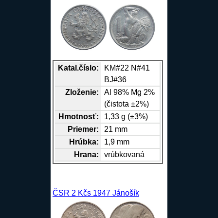
Katal.číslo:
KM#22 N#41
BJ#36
Zloženie:
Al
98%
Mg
2%
(čistota ±2%)
Hmotnosť:
1,33 g (±3%)
Priemer:
21 mm
Hrúbka:
1,9 mm
Hrana
:
vrúbkovaná
ČSR 2 Kčs 1947 Jánošík