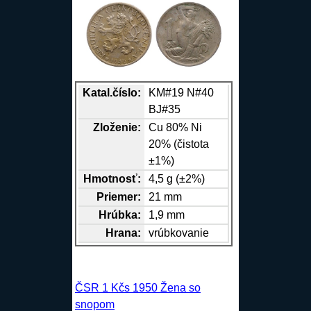
Katal.číslo:
KM#19 N#40
BJ#35
Zloženie:
Cu
80%
Ni
20% (čistota
±1%)
Hmotnosť:
4,5 g (±2%)
Priemer:
21 mm
Hrúbka:
1,9 mm
Hrana
:
vrúbkovanie
ČSR 1 Kčs 1950 Žena so
snopom