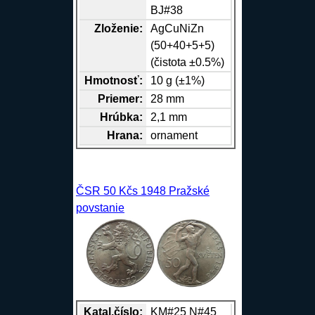
BJ#38
Zloženie:
Ag
Cu
Ni
Zn
(50+40+5+5)
(čistota ±0.5%)
Hmotnosť:
10 g (±1%)
Priemer:
28 mm
Hrúbka:
2,1 mm
Hrana
:
ornament
ČSR 50 Kčs 1948 Pražské
povstanie
Katal.číslo:
KM#25 N#45