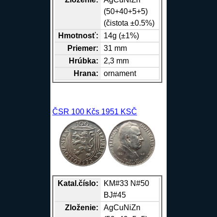
(50+40+5+5)
(čistota ±0.5%)
Hmotnosť:
14g (±1%)
Priemer:
31 mm
Hrúbka:
2,3 mm
Hrana
:
ornament
ČSR 100 Kčs 1951 KSČ
Katal.číslo:
KM#33 N#50
BJ#45
Zloženie:
Ag
Cu
Ni
Zn