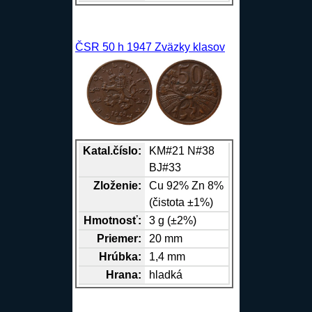
ČSR 50 h 1947 Zväzky klasov
Katal.číslo:
KM#21 N#38
BJ#33
Zloženie:
Cu
92%
Zn
8%
(čistota ±1%)
Hmotnosť:
3 g (±2%)
Priemer:
20 mm
Hrúbka:
1,4 mm
Hrana
:
hladká