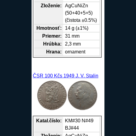
Zloženie:
Ag
Cu
Ni
Zn
(50+40+5+5)
(čistota ±0.5%)
Hmotnosť:
14 g (±1%)
Priemer:
31 mm
Hrúbka:
2,3 mm
Hrana
:
ornament
ČSR 100 Kčs 1949 J. V. Stalin
Katal.číslo:
KM#30 N#49
BJ#44
Zloženie:
Ag
Cu
Ni
Zn