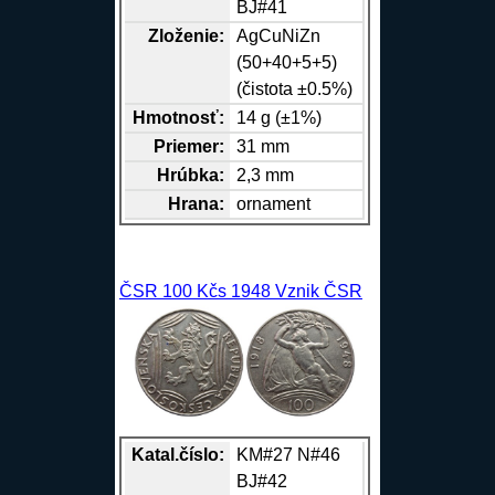
BJ#41
Zloženie:
Ag
Cu
Ni
Zn
(50+40+5+5)
(čistota ±0.5%)
Hmotnosť:
14 g (±1%)
Priemer:
31 mm
Hrúbka:
2,3 mm
Hrana
:
ornament
ČSR 100 Kčs 1948 Vznik ČSR
Katal.číslo:
KM#27 N#46
BJ#42