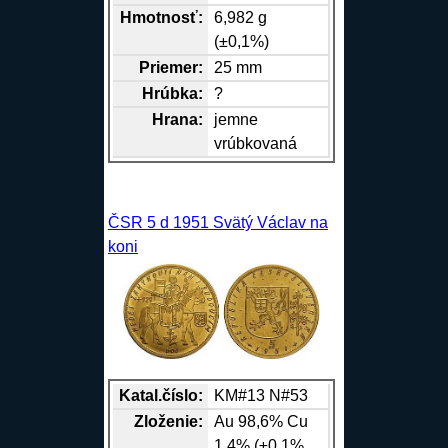
Hmotnosť:
6,982 g
(±0,1%)
Priemer:
25 mm
Hrúbka:
?
Hrana
:
jemne
vrúbkovaná
ČSR 5 d 1951 Svätý Václav na
koni
Katal.číslo:
KM#13 N#53
Zloženie:
Au
98,6%
Cu
1,4% (±0,1%