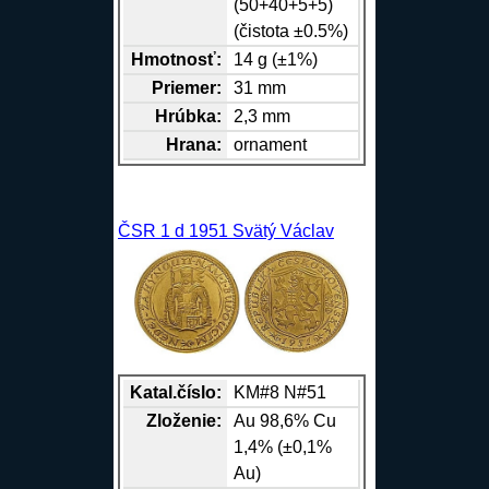
(50+40+5+5)
(čistota ±0.5%)
Hmotnosť:
14 g (±1%)
Priemer:
31 mm
Hrúbka:
2,3 mm
Hrana
:
ornament
ČSR 1 d 1951 Svätý Václav
Katal.číslo:
KM#8 N#51
Zloženie:
Au
98,6%
Cu
1,4% (±0,1%
Au)