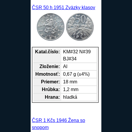
ČSR 50 h 1951 Zväzky klasov
Katal.číslo:
KM#32 N#39
BJ#34
Zloženie:
Al
Hmotnosť:
0,67 g (±4%)
Priemer:
18 mm
Hrúbka:
1,2 mm
Hrana
:
hladká
ČSR 1 Kčs 1946 Žena so
snopom