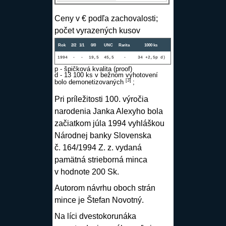
Ceny v € podľa zachovalosti;
počet vyrazených kusov
Rok
2/2
1/1
0/0
UNC
Rarita
1000 ks
1994
-
-
19,5
45,5
-
34 +2,5p d)
p - špičková kvalita (proof)
d - 13 100 ks v bežnom vyhotovení
[
3
]
bolo demonetizovaných
;
Pri príležitosti 100. výročia
narodenia Janka Alexyho bola
začiatkom júla 1994 vyhláškou
Národnej banky Slovenska
č. 164/1994 Z. z. vydaná
pamätná strieborná minca
v hodnote 200 Sk.
Autorom návrhu oboch strán
mince je
Štefan Novotný
.
Na líci dvestokorunáka