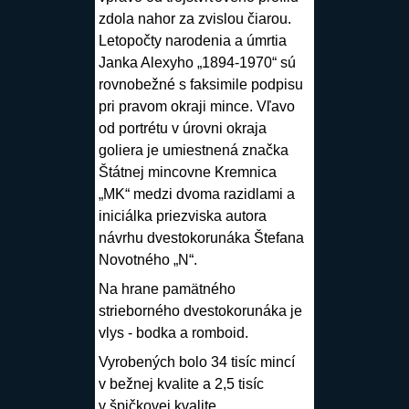
zdola nahor za zvislou čiarou.
Letopočty narodenia a úmrtia
Janka Alexyho „1894-1970“ sú
rovnobežné s faksimile podpisu
pri pravom okraji mince. Vľavo
od portrétu v úrovni okraja
goliera je umiestnená značka
Štátnej mincovne Kremnica
„MK“ medzi dvoma razidlami a
iniciálka priezviska autora
návrhu dvestokorunáka Štefana
Novotného „N“.
Na hrane pamätného
strieborného dvestokorunáka je
vlys - bodka a romboid.
Vyrobených bolo 34 tisíc mincí
v bežnej kvalite a 2,5 tisíc
v špičkovej kvalite.