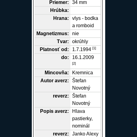
Priemer:
34 mm
Hrúbka:
Hrana
:
vlys - bodka
a romboid
Magnetizmus:
nie
Tvar:
okrúhly
[1]
Platnosť od:
1.7.1994
do:
16.1.2009
[
2
]
Mincovňa:
Kremnica
Autor
averz
:
Štefan
Novotný
reverz
:
Štefan
Novotný
Popis
averz
:
Hlava
pastierky,
nominál
reverz
:
Janko Alexy