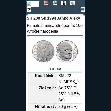
SR 200 Sk 1994 Janko Alexy
Pamätná minca, strieborná; 100.
výročie narodenia
Foto:
NBS
Katal.číslo:
KM#22
N#MPSK_5
Zloženie:
Ag
75%
Cu
25% (±0,5%
Ag)
Hmotnosť:
20 g (±1%)