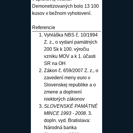
Demonetizovaných bolo 13 100
kusov v bežnom vyhotovení.
Referencie
Vyhláška NBS č. 10/1994
Z. z., o vydaní pamätných
200 Sk k 100. výročiu
vzniku MOV a k 1. účasti
SR na OH
Zákon č. 659/2007 Z. z., o
zavedení meny euro v
Slovenskej republike a o
zmene a doplnení
niektorých zákonov
SLOVENSKÉ PAMÄTNÉ
MINCE 1993 - 2008
. 3.
dopln. vyd. Bratislava:
Národná banka