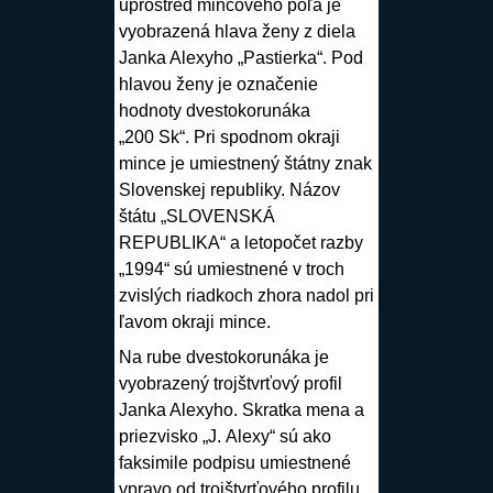
uprostred mincového poľa je
vyobrazená hlava ženy z diela
Janka Alexyho „Pastierka“. Pod
hlavou ženy je označenie
hodnoty dvestokorunáka
„200 Sk“. Pri spodnom okraji
mince je umiestnený štátny znak
Slovenskej republiky. Názov
štátu „SLOVENSKÁ
REPUBLIKA“ a letopočet razby
„1994“ sú umiestnené v troch
zvislých riadkoch zhora nadol pri
ľavom okraji mince.
Na rube dvestokorunáka je
vyobrazený trojštvrťový profil
Janka Alexyho. Skratka mena a
priezvisko „J. Alexy“ sú ako
faksimile podpisu umiestnené
vpravo od trojštvrťového profilu