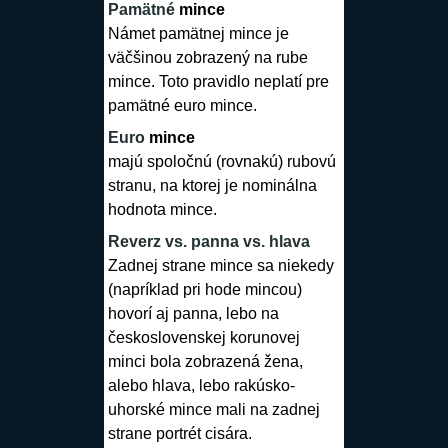
Pamätné
mince
Námet pamätnej
mince
je
väčšinou zobrazený na rube
mince
. Toto pravidlo neplatí pre
pamätné euro
mince
.
Euro
mince
majú spoločnú (rovnakú) rubovú
stranu, na ktorej je nominálna
hodnota
mince
.
Reverz vs. panna vs. hlava
Zadnej strane
mince
sa niekedy
(napríklad pri hode
mincou
)
hovorí aj panna, lebo na
československej korunovej
minci
bola zobrazená žena,
alebo hlava, lebo rakúsko-
uhorské
mince
mali na zadnej
strane portrét cisára.