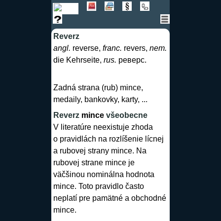
Reverz
angl.
reverse,
franc.
revers,
nem.
die Kehrseite,
rus.
реверс.
Zadná strana (rub)
mince
,
medaily, bankovky, karty, ...
Reverz
mince
všeobecne
V literatúre neexistuje zhoda
o pravidlách na rozlíšenie
lícnej
a rubovej strany
mince
. Na
rubovej strane
mince
je
väčšinou nominálna hodnota
mince
. Toto pravidlo často
neplatí pre pamätné a obchodné
mince
.