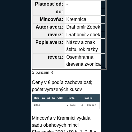
Platnosť od:
-
do:
-
Mincovňa:
Kremnica
Autor
averz
:
Drahomír Zobek
reverz
:
Drahomír Zobek
Popis
averz
:
Názov a znak
štátu, rok razby
reverz
:
Osemhranná
drevená zvonica
S puncom R
Ceny v € podľa zachovalosti;
počet vyrazených kusov
Rok
2/2
1/1
0/0
UNC
Rarita
1000 ks
2004
v sade
4 + 2proof
Mincovňa v Kremnici vydala
sadu obehových mincí