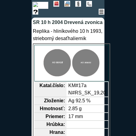
SR 10 h 2004 Drevená zvonica
Replika - hliníkového 10 h 1993,
strieborný desaťhaliernik
Katal.číslo:
KM#17a
N#RS_SK_19,20
Zloženie:
Ag 92.5 %
Hmotnosť:
2.85 g
Priemer:
17 mm
Hrúbka:
Hrana
: