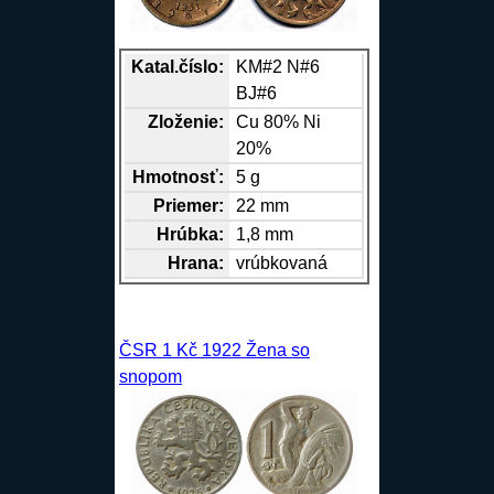
Katal.číslo:
KM#2 N#6
BJ#6
Zloženie:
Cu
80%
Ni
20%
Hmotnosť:
5 g
Priemer:
22 mm
Hrúbka:
1,8 mm
Hrana
:
vrúbkovaná
ČSR 1 Kč 1922 Žena so
snopom