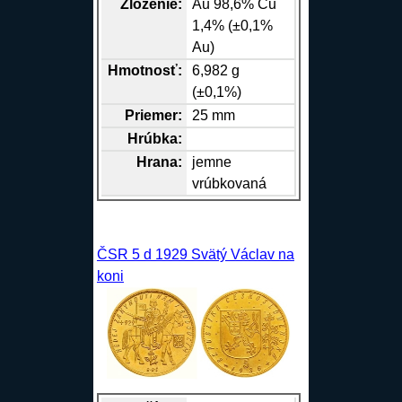
Zloženie:
Au
98,6%
Cu
1,4% (±0,1%
Au)
Hmotnosť:
6,982 g
(±0,1%)
Priemer:
25 mm
Hrúbka:
Hrana
:
jemne
vrúbkovaná
ČSR 5 d 1929 Svätý Václav na
koni