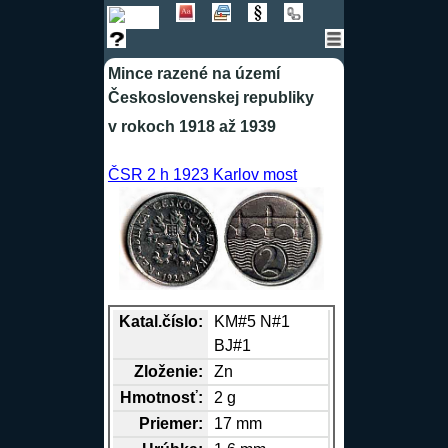
Mince razené na území
Československej republiky
v rokoch 1918 až 1939
ČSR 2 h 1923 Karlov most
Katal.číslo:
KM#5 N#1
BJ#1
Zloženie:
Zn
Hmotnosť:
2 g
Priemer:
17 mm