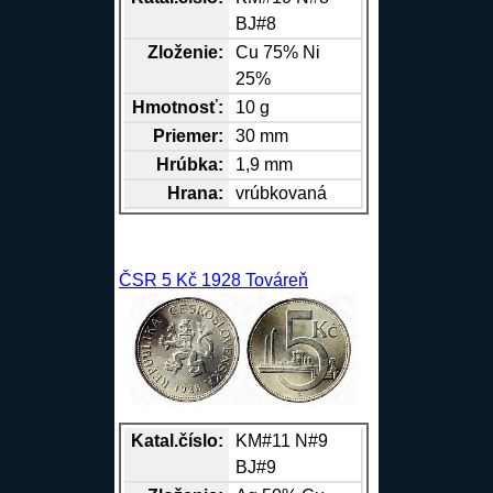
BJ#8
Zloženie:
Cu
75%
Ni
25%
Hmotnosť:
10 g
Priemer:
30 mm
Hrúbka:
1,9 mm
Hrana
:
vrúbkovaná
ČSR 5 Kč 1928 Továreň
Katal.číslo:
KM#11 N#9
BJ#9