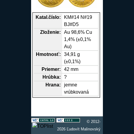
Katal.číslo:
KM#14 N#19
BJ#D5
Zloženie:
Au 98,6% Cu
1,4% (±0,1%
Au)
Hmotnosť:
34,91 g
(±0,1%)
Priemer:
42 mm
Hrúbka:
?
Hrana
:
jemne
vrúbkovaná
© 2012-
2026 Ľudovít Malinovský