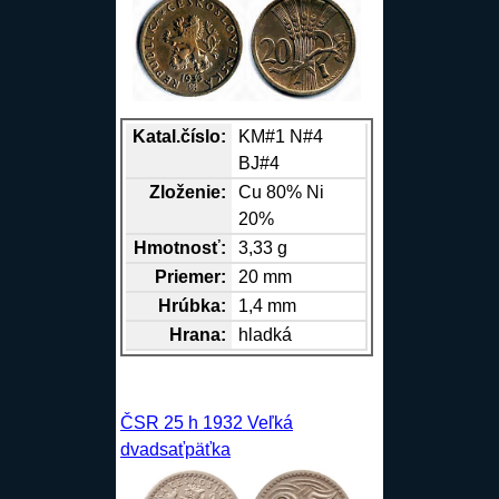
Katal.číslo:
KM#1 N#4
BJ#4
Zloženie:
Cu
80%
Ni
20%
Hmotnosť:
3,33 g
Priemer:
20 mm
Hrúbka:
1,4 mm
Hrana
:
hladká
ČSR 25 h 1932 Veľká
dvadsaťpäťka