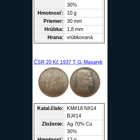
30%
Hmotnosť:
10 g
Priemer:
30 mm
Hrúbka:
1,8 mm
Hrana
:
vrúbkovaná
ČSR 20 Kč 1937 T. G. Masaryk
Katal.číslo:
KM#18 N#14
BJ#14
Zloženie:
Ag
70%
Cu
30%
Hmotnosť:
12 g