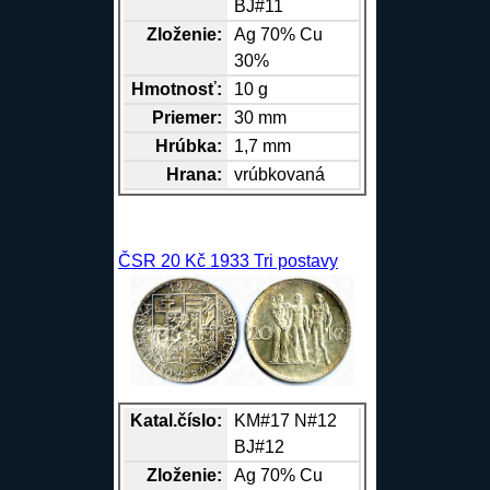
BJ#11
Zloženie:
Ag
70%
Cu
30%
Hmotnosť:
10 g
Priemer:
30 mm
Hrúbka:
1,7 mm
Hrana
:
vrúbkovaná
ČSR 20 Kč 1933 Tri postavy
Katal.číslo:
KM#17 N#12
BJ#12
Zloženie:
Ag
70%
Cu