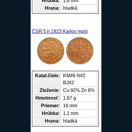
Hrúbka:
1,6 mm
Hrana
:
hladká
ČSR 5 h 1923 Karlov most
Katal.číslo:
KM#6 N#2
BJ#2
Zloženie:
Cu
92%
Zn
8%
Hmotnosť:
1,67 g
Priemer:
16 mm
Hrúbka:
1,1 mm
Hrana
:
hladká