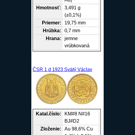
Hmotnosť:
3,491 g
(±0,1%)
Priemer:
19,75 mm
Hrúbka:
0,7 mm
Hrana
:
jemne
vrúbkovaná
ČSR 1 d 1923 Svätý Václav
Katal.číslo:
KM#8 N#16
BJ#D2
Zloženie:
Au
98,6%
Cu