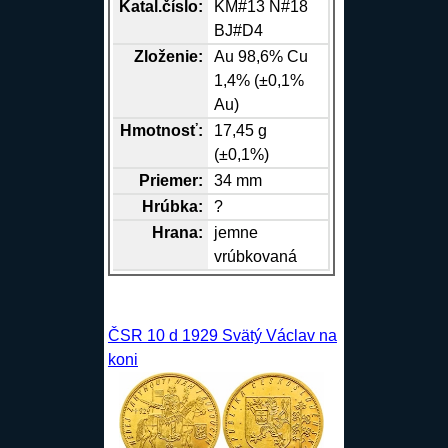
Katal.číslo:
KM#13 N#18
BJ#D4
Zloženie:
Au
98,6%
Cu
1,4% (±0,1%
Au)
Hmotnosť:
17,45 g
(±0,1%)
Priemer:
34 mm
Hrúbka:
?
Hrana
:
jemne
vrúbkovaná
ČSR 10 d 1929 Svätý Václav na
koni