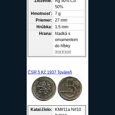
Zloženie:
Ag
50%
Cu
50%
Hmotnosť:
7 g
Priemer:
27 mm
Hrúbka:
1,5 mm
Hrana
:
hladká s
ornamentom
do hĺbky
ČSR 5 Kč 1937 Továreň
Katal.číslo:
KM#11a N#10