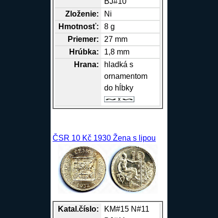
BJ#10
Zloženie:
Ni
Hmotnosť:
8 g
Priemer:
27 mm
Hrúbka:
1,8 mm
Hrana
:
hladká s
ornamentom
do hĺbky
ČSR 10 Kč 1930 Žena s lipou
Katal.číslo:
KM#15 N#11