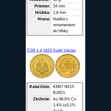
Priemer:
34 mm
Hrúbka:
1,6 mm
Hrana
:
hladká s
ornamentom
do hĺbky
ČSR 1 d 1923 Svätý Václav
Katal.číslo:
KM#7 N#15
BJ#D1
Zloženie:
Au
98,6%
Cu
1,4% (±0,1%
a)
Au)