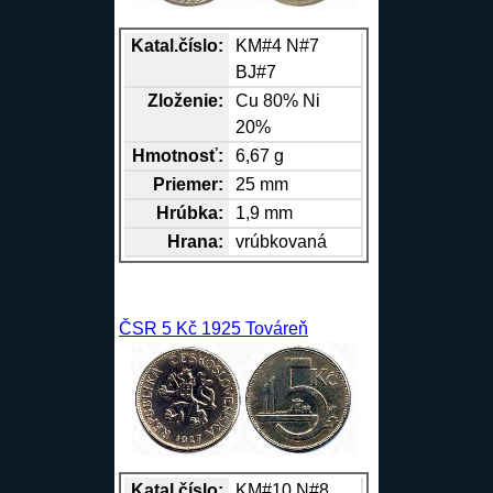
Katal.číslo:
KM#4 N#7
BJ#7
Zloženie:
Cu
80%
Ni
20%
Hmotnosť:
6,67 g
Priemer:
25 mm
Hrúbka:
1,9 mm
Hrana
:
vrúbkovaná
ČSR 5 Kč 1925 Továreň
Katal.číslo:
KM#10 N#8