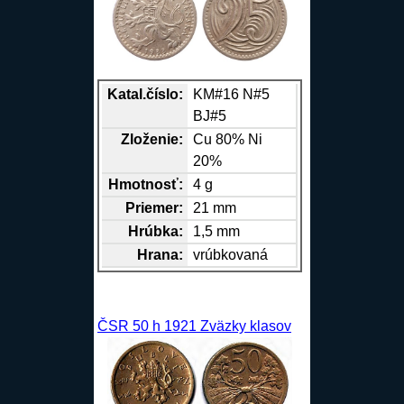
Katal.číslo:
KM#16 N#5
BJ#5
Zloženie:
Cu
80%
Ni
20%
Hmotnosť:
4 g
Priemer:
21 mm
Hrúbka:
1,5 mm
Hrana
:
vrúbkovaná
ČSR 50 h 1921 Zväzky klasov