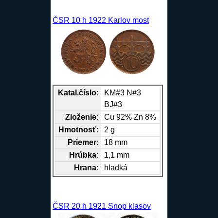
ČSR 10 h 1922 Karlov most
Katal.číslo:
KM#3 N#3
BJ#3
Zloženie:
Cu
92%
Zn
8%
Hmotnosť:
2 g
Priemer:
18 mm
Hrúbka:
1,1 mm
Hrana
:
hladká
ČSR 20 h 1921 Snop klasov