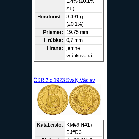
1,4% (±0,1%
Au)
Hmotnosť:
3,491 g
(±0,1%)
Priemer:
19,75 mm
Hrúbka:
0,7 mm
Hrana
:
jemne
vrúbkovaná
ČSR 2 d 1923 Svätý Václav
Katal.číslo:
KM#9 N#17
BJ#D3