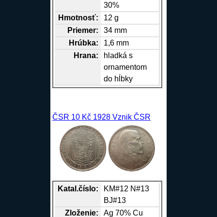
30%
Hmotnosť:
12 g
Priemer:
34 mm
Hrúbka:
1,6 mm
Hrana
:
hladká s
ornamentom
do hĺbky
ČSR 10 Kč 1928 Vznik ČSR
Katal.číslo:
KM#12 N#13
BJ#13
Zloženie:
Ag
70%
Cu