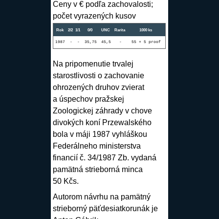
Ceny v € podľa zachovalosti;
počet vyrazených kusov
Rok
2/2
1/1
0/0
UNC
Rarita
1000 ks
1987
-
-
35,75
45,5
-
55 + 5 proof
Na pripomenutie trvalej
starostlivosti o zachovanie
ohrozených druhov zvierat
a úspechov pražskej
Zoologickej záhrady v chove
divokých koní Przewalského
bola v máji 1987 vyhláškou
Federálneho ministerstva
financií č. 34/1987 Zb. vydaná
pamätná strieborná minca
50 Kčs.
Autorom návrhu na pamätný
strieborný päťdesiatkorunák je