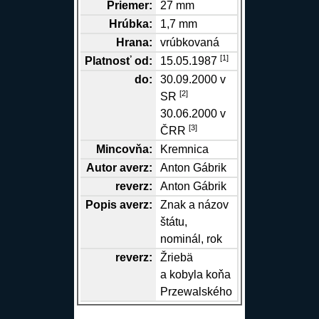
Priemer:
27 mm
Hrúbka:
1,7 mm
Hrana
:
vrúbkovaná
[1]
Platnosť od:
15.05.1987
do:
30.09.2000 v
[2]
SR
30.06.2000 v
[3]
ČRR
Mincovňa:
Kremnica
Autor
averz
:
Anton Gábrik
reverz
:
Anton Gábrik
Popis
averz
:
Znak a názov
štátu,
nominál, rok
reverz
:
Žriebä
a kobyla koňa
Przewalského