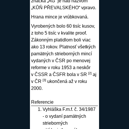
značka „AG“ je nad názvom
„KŮŇ PŘEVALSKÉHO“ vpravo.
Hrana mince je vrúbkovaná.
Vyrobených bolo 60 tisíc kusov,
z toho 5 tisíc v kvalite proof.
Zákonným platidlom boli viac
ako 13 rokov. Platnosť všetkých
pamätných strieborných mincí
vydaných v ČSR po menovej
reforme v roku 1953 a neskôr
[2]
v ČSSR a ČSFR bola v SR
aj
[3]
v ČR
ukončená až v roku
2000.
Referencie
Vyhláška F.m.f. č. 34/1987
- o vydaní pamätných
strieborných