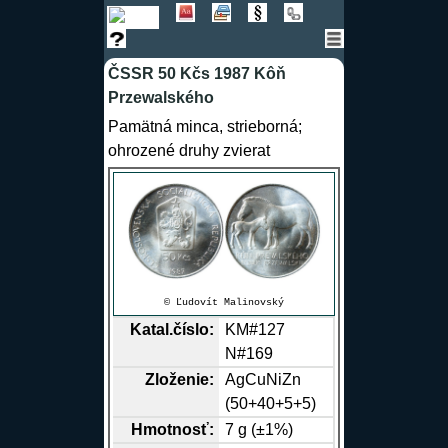
ČSSR 50 Kčs 1987 Kôň
Przewalského
Pamätná minca, strieborná;
ohrozené druhy zvierat
© Ľudovít Malinovský
Katal.číslo:
KM#127
N#169
Zloženie:
Ag
Cu
Ni
Zn
(50+40+5+5)
Hmotnosť:
7 g (±1%)