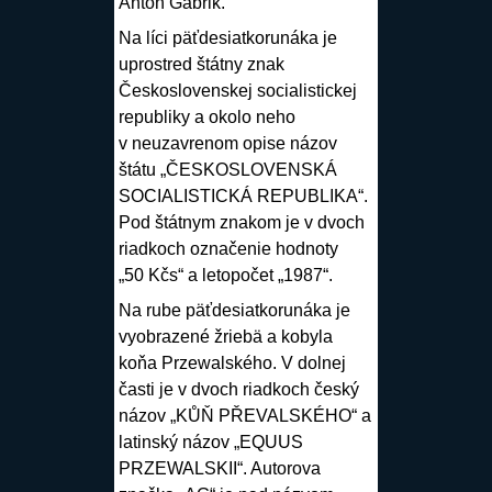
Anton Gábrik
.
Na líci päťdesiatkorunáka je
uprostred štátny znak
Československej socialistickej
republiky a okolo neho
v neuzavrenom opise názov
štátu „ČESKOSLOVENSKÁ
SOCIALISTICKÁ REPUBLIKA“.
Pod štátnym znakom je v dvoch
riadkoch označenie hodnoty
„50 Kčs“ a letopočet „1987“.
Na rube päťdesiatkorunáka je
vyobrazené žriebä a kobyla
koňa Przewalského. V dolnej
časti je v dvoch riadkoch český
názov „KŮŇ PŘEVALSKÉHO“ a
latinský názov „EQUUS
PRZEWALSKII“. Autorova