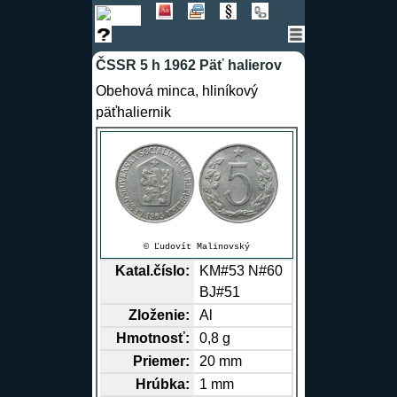
ČSSR 5 h 1962 Päť halierov
Obehová minca, hliníkový
päťhaliernik
© Ľudovít Malinovský
Katal.číslo:
KM#53 N#60
BJ#51
Zloženie:
Al
Hmotnosť:
0,8 g
Priemer:
20 mm
Hrúbka:
1 mm