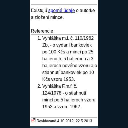
Existujú
sporné údaje
o autorke
a zložení mince.
Referencie
Vyhláška m.f. č. 110/1962
Zb. - o vydaní bankoviek
po 100 Kčs a mincí po 25
halieroch, 5 halieroch a 3
halieroch nového vzoru a o
stiahnutí bankoviek po 10
Kčs vzoru 1953
.
Vyhláška F.m.f. č.
124/1978 - o stiahnutí
mincí po 5 halieroch vzoru
1953 a vzoru 1962
.
Revidované 4.10.2012; 22.5.2013