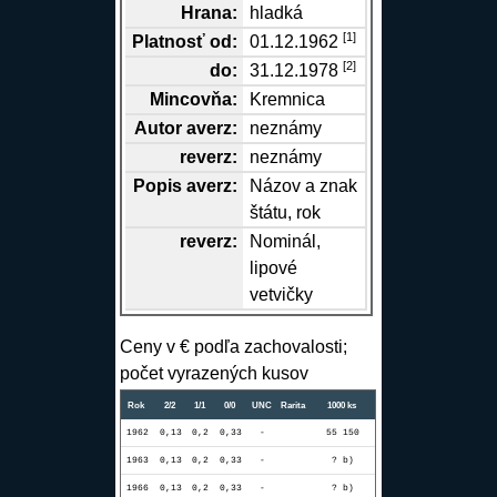
Hrana
:
hladká
[1]
Platnosť od:
01.12.1962
[2]
do:
31.12.1978
Mincovňa:
Kremnica
Autor
averz
:
neznámy
reverz
:
neznámy
Popis
averz
:
Názov a znak
štátu, rok
reverz
:
Nominál,
lipové
vetvičky
Ceny v € podľa zachovalosti;
počet vyrazených kusov
Rok
2/2
1/1
0/0
UNC
Rarita
1000 ks
1962
0,13
0,2
0,33
-
55 150
1963
0,13
0,2
0,33
-
? b)
1966
0,13
0,2
0,33
-
? b)