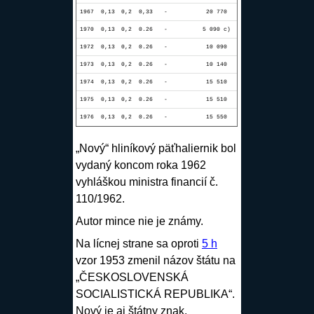
1967
0,13
0,2
0,33
-
20 770
1970
0,13
0,2
0.26
-
5 090 c)
1972
0,13
0,2
0.26
-
10 090
1973
0,13
0,2
0.26
-
10 140
1974
0,13
0,2
0.26
-
15 510
1975
0,13
0,2
0.26
-
15 510
1976
0,13
0,2
0.26
-
15 550
„Nový“ hliníkový päťhaliernik bol
vydaný koncom roka 1962
vyhláškou ministra financií č.
110/1962.
Autor mince nie je známy.
Na lícnej strane sa oproti
5 h
vzor 1953 zmenil názov štátu na
„ČESKOSLOVENSKÁ
SOCIALISTICKÁ REPUBLIKA“.
Nový je aj štátny znak.