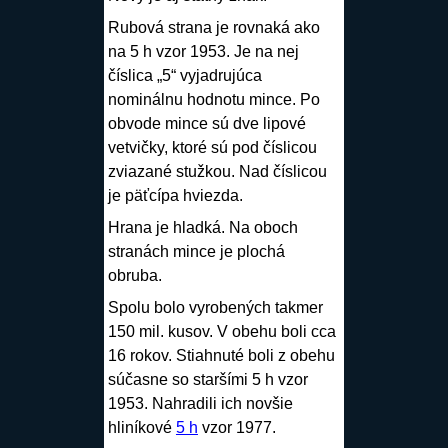
Rubová strana je rovnaká ako
na 5 h vzor 1953. Je na nej
číslica „5“ vyjadrujúca
nominálnu hodnotu mince. Po
obvode mince sú dve lipové
vetvičky, ktoré sú pod číslicou
zviazané stužkou. Nad číslicou
je päťcípa hviezda.
Hrana je hladká. Na oboch
stranách mince je plochá
obruba.
Spolu bolo vyrobených takmer
150 mil. kusov. V obehu boli cca
16 rokov. Stiahnuté boli z obehu
súčasne so staršími 5 h vzor
1953. Nahradili ich novšie
hliníkové
5 h
vzor 1977.