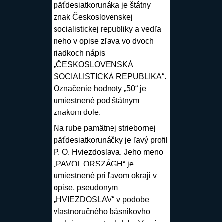
päťdesiatkorunáka je štátny
znak Československej
socialistickej republiky a vedľa
neho v opise zľava vo dvoch
riadkoch nápis
„ČESKOSLOVENSKÁ
SOCIALISTICKÁ REPUBLIKA“.
Označenie hodnoty „50“ je
umiestnené pod štátnym
znakom dole.
Na rube pamätnej striebornej
päťdesiatkorunáčky je ľavý profil
P. O. Hviezdoslava. Jeho meno
„PAVOL ORSZÁGH“ je
umiestnené pri ľavom okraji v
opise, pseudonym
„HVIEZDOSLAV“ v podobe
vlastnoručného básnikovho