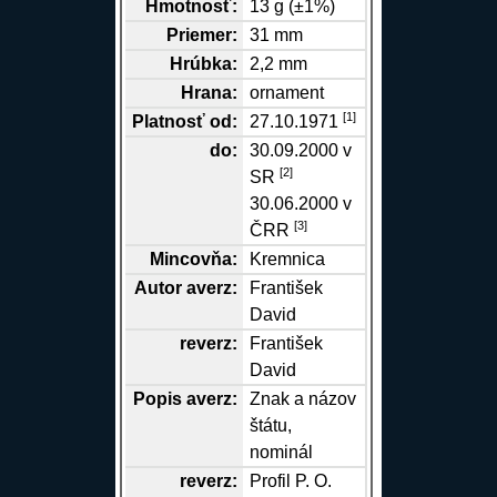
Hmotnosť:
13 g (±1%)
Priemer:
31 mm
Hrúbka:
2,2 mm
Hrana
:
ornament
[1]
Platnosť od:
27.10.1971
do:
30.09.2000 v
[2]
SR
30.06.2000 v
[3]
ČRR
Mincovňa:
Kremnica
Autor
averz
:
František
David
reverz
:
František
David
Popis
averz
:
Znak a názov
štátu,
nominál
reverz
:
Profil P. O.