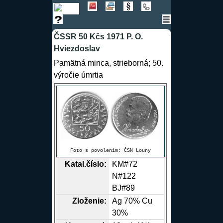
ČSSR 50 Kčs 1971 P. O.
Hviezdoslav
Pamätná minca, strieborná; 50.
výročie úmrtia
Foto s povolením:
ČSN Louny
Katal.číslo:
KM#72
N#122
BJ#89
Zloženie:
Ag
70%
Cu
30%