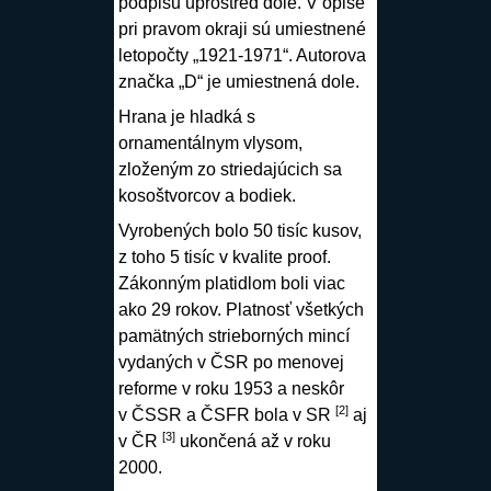
podpisu uprostred dole. V opise
pri pravom okraji sú umiestnené
letopočty „1921-1971“. Autorova
značka „D“ je umiestnená dole.
Hrana je hladká s
ornamentálnym vlysom,
zloženým zo striedajúcich sa
kosoštvorcov a bodiek.
Vyrobených bolo 50 tisíc kusov,
z toho 5 tisíc v kvalite proof.
Zákonným platidlom boli viac
ako 29 rokov. Platnosť všetkých
pamätných strieborných mincí
vydaných v ČSR po menovej
reforme v roku 1953 a neskôr
[2]
v ČSSR a ČSFR bola v SR
aj
[3]
v ČR
ukončená až v roku
2000.