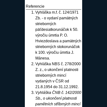
Referencie
Vyhláška m.f. č. 124/1971
Zb. - o vydaní pamätných
strieborných
päťdesiatkorunáčok k 50.
výročiu úmrtia P. O.
Hviezdoslava a pamätných
strieborných stokorunáčok
k 100. výročiu úmrtia J.
Mánesa
.
Vyhláška NBS č. 278/2000
Z. z., o ukončení platnosti
strieborných mincí
vydaných v ČSR od
21.8.1954 do 31.12.1992
.
Vyhláška ČNB č. 142/2000
Sb., o ukončení platnosti
pamětních stříbrných mincí