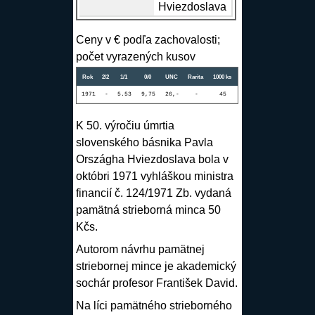
Hviezdoslava
Ceny v € podľa zachovalosti;
počet vyrazených kusov
Rok
2/2
1/1
0/0
UNC
Rarita
1000 ks
1971
-
5.53
9,75
26,-
-
45
K 50. výročiu úmrtia
slovenského básnika Pavla
Országha Hviezdoslava bola v
októbri 1971 vyhláškou ministra
financií č. 124/1971 Zb. vydaná
pamätná strieborná minca 50
Kčs.
Autorom návrhu pamätnej
striebornej mince je akademický
sochár profesor
František David
.
Na líci pamätného strieborného