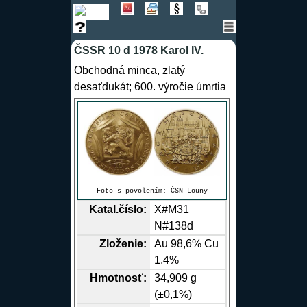
ČSSR 10 d 1978 Karol IV.
Obchodná minca, zlatý
desaťdukát; 600. výročie úmrtia
Foto s povolením:
ČSN Louny
Katal.číslo:
X#M31
N#138d
Zloženie:
Au
98,6%
Cu
1,4%
Hmotnosť:
34,909 g
(±0,1%)