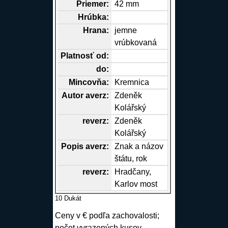
Priemer:
42 mm
Hrúbka:
Hrana
:
jemne
vrúbkovaná
Platnosť od:
do:
Mincovňa:
Kremnica
Autor
averz
:
Zdeněk
Kolářský
reverz
:
Zdeněk
Kolářský
Popis
averz
:
Znak a názov
štátu, rok
reverz
:
Hradčany,
Karlov most
10 Dukát
Ceny v € podľa zachovalosti;
počet vyrazených kusov