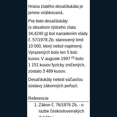
Hrana zlatého desaťdukáta je
jemne vrúbkovaná.
Pre tieto desaťdukáty
(s obsahom rýdzeho zlata
34,4240 g) bol nariadením vlády
č. 57/1978 Zb. stanovený limit
10 000, ktorý nebol naplnený.
Vyrazených bolo len 5 tisíc
[3]
kusov. V auguste 1997
bolo
1 151 kusov fyzicky zničených,
zostalo 3 489 kusov.
Desaťdukáty neboli súčasťou
sústavy zákonných peňazí.
Referencie
Zákon č. 76/1976 Zb. - o
razbe československých