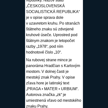
republiky. Názov štátu
„ČESKOSLOVENSKÁ
SOCIALISTICKÁ REPUBLIKA“
je v opise sprava dole
v uzavretom kruhu. Po stranách
štátneho znaku sú zdvojené
kruhové úseče. Uprostred pod
štátnym znakom je letopočet
razby „1978“, pod ním
hodnotové číslo „10“.
Na rubovej strane mince je
panoráma Hradčian s Karlovým
mostom. V dolnej časti je
mestský znak Prahy. V opise
zľava hore je latinský text
„PRAGA • MATER • URBIUM“.
Autorova značka „zk“ je
umiestnená vľavo od mestského
znaku Prahy.