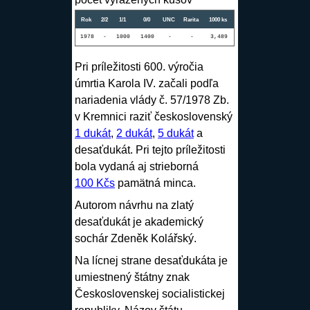
Rok
2/2
1/1
0/0
UNC
Rarita
1000 ks
1978
-
1000
1400
-
-
3,489
Pri príležitosti 600. výročia
úmrtia Karola IV. začali podľa
nariadenia vlády č. 57/1978 Zb.
v Kremnici raziť československý
1 dukát
,
2 dukát
,
5 dukát
a
desaťdukát. Pri tejto príležitosti
bola vydaná aj strieborná
100 Kčs
pamätná minca.
Autorom návrhu na zlatý
desaťdukát je akademický
sochár
Zdeněk Kolářský
.
Na lícnej strane desaťdukáta je
umiestnený štátny znak
Československej socialistickej