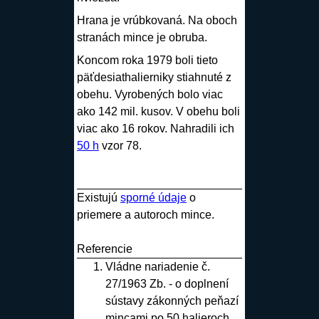
Hrana je vrúbkovaná. Na oboch
stranách mince je obruba.
Koncom roka 1979 boli tieto
päťdesiathalierniky stiahnuté z
obehu. Vyrobených bolo viac
ako 142 mil. kusov. V obehu boli
viac ako 16 rokov. Nahradili ich
50 h
vzor 78.
Existujú
sporné údaje
o
priemere a autoroch mince.
Referencie
Vládne nariadenie č.
27/1963 Zb. - o doplnení
sústavy zákonných peňazí
mincami po 50 halieroch.
.