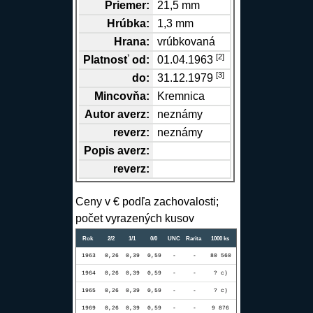
Priemer:
21,5 mm
Hrúbka:
1,3 mm
Hrana
:
vrúbkovaná
[2]
Platnosť od:
01.04.1963
[3]
do:
31.12.1979
Mincovňa:
Kremnica
Autor
averz
:
neznámy
reverz
:
neznámy
Popis
averz
:
reverz
:
Ceny v € podľa zachovalosti;
počet vyrazených kusov
Rok
2/2
1/1
0/0
UNC
Rarita
1000 ks
1963
0,26
0,39
0,59
-
-
80 560
1964
0,26
0,39
0,59
-
-
? c)
1965
0,26
0,39
0,59
-
-
? c)
1969
0,26
0,39
0,59
-
-
9 876