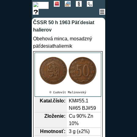
ČSSR 50 h 1963 Päťdesiat
halierov
Obehová minca, mosadzný
päťdesiathaliernik
© Ľudovít Malinovský
Katal.číslo:
KM#55.1
N#65 BJ#59
Zloženie:
Cu
90%
Zn
10%
Hmotnosť:
3 g (±2%)