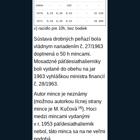
1969v
-
-
102
-
-
-
1970
0,26
0,39
0,52
-
-
31 536
1971
0,26
0,39
0,52
-
-
20 800
v) razidlo pre 10h, bez bodiek
Sústava drobných peňazí bola
vládnym nariadením č. 27/1963
doplnená o 50 h mincami.
Mosadzné päťdesiathalierniky
boli vydané do obehu na jar
1963 vyhláškou ministra financií
č. 28/1963.
Autor mince je neznámy
(možnou autorkou lícnej strany
[4]
mince je M. Kučová
). Hoci
medzi mincami vydanými
v r. 1953 päťdesiathaliernik
nebol, táto minca sa na ne veľmi
podobá.