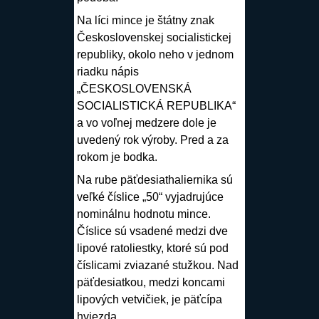
Na líci mince je štátny znak
Československej socialistickej
republiky, okolo neho v jednom
riadku nápis
„ČESKOSLOVENSKÁ
SOCIALISTICKÁ REPUBLIKA“
a vo voľnej medzere dole je
uvedený rok výroby. Pred a za
rokom je bodka.
Na rube päťdesiathaliernika sú
veľké číslice „50“ vyjadrujúce
nominálnu hodnotu mince.
Číslice sú vsadené medzi dve
lipové ratoliestky, ktoré sú pod
číslicami zviazané stužkou. Nad
päťdesiatkou, medzi koncami
lipových vetvičiek, je päťcípa
hviezda.