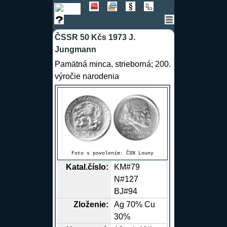
ČSSR 50 Kčs 1973 J.
Jungmann
Pamätná minca, strieborná; 200.
výročie narodenia
Foto s povolením:
ČSN Louny
Katal.číslo:
KM#79
N#127
BJ#94
Zloženie:
Ag
70%
Cu
30%