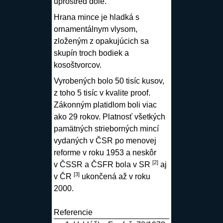
uprostred dole.
Hrana mince je hladká s
ornamentálnym vlysom,
zloženým z opakujúcich sa
skupín troch bodiek a
kosoštvorcov.
Vyrobených bolo 50 tisíc kusov,
z toho 5 tisíc v kvalite proof.
Zákonným platidlom boli viac
ako 29 rokov. Platnosť všetkých
pamätných strieborných mincí
vydaných v ČSR po menovej
reforme v roku 1953 a neskôr
[2]
v ČSSR a ČSFR bola v SR
aj
[3]
v ČR
ukončená až v roku
2000.
Referencie