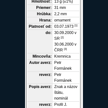
Hmotnosť:
13 g (±1%)
Priemer:
31 mm
Hrúbka:
2,2 mm
Hrana
:
ornament
[1]
Platnosť od:
03.07.1973
do:
30.09.2000 v
[2]
SR
30.06.2000 v
[3]
ČRR
Mincovňa:
Kremnica
Autor
averz
:
Petr
Formánek
reverz
:
Petr
Formánek
Popis
averz
:
Znak a názov
štátu,
nominál
reverz
:
Profil J.