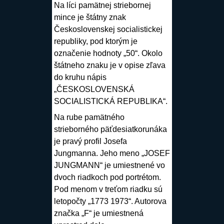
Na líci pamätnej striebornej
mince je štátny znak
Československej socialistickej
republiky, pod ktorým je
označenie hodnoty „50“. Okolo
štátneho znaku je v opise zľava
do kruhu nápis
„ČESKOSLOVENSKÁ
SOCIALISTICKÁ REPUBLIKA“.
Na rube pamätného
strieborného päťdesiatkorunáka
je pravý profil Josefa
Jungmanna. Jeho meno „JOSEF
JUNGMANN“ je umiestnené vo
dvoch riadkoch pod portrétom.
Pod menom v treťom riadku sú
letopočty „1773 1973“. Autorova
značka „F“ je umiestnená