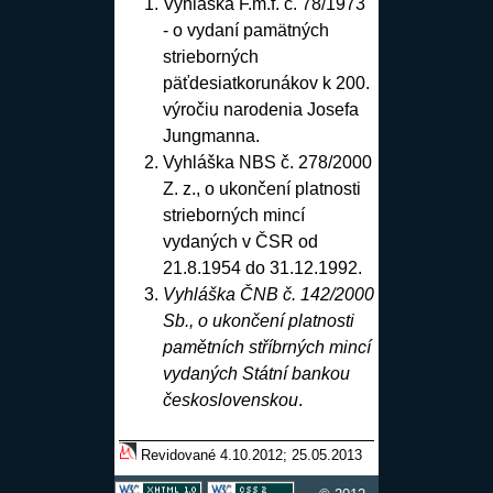
Vyhláška F.m.f. č. 78/1973
- o vydaní pamätných
strieborných
päťdesiatkorunákov k 200.
výročiu narodenia Josefa
Jungmanna
.
Vyhláška NBS č. 278/2000
Z. z., o ukončení platnosti
strieborných mincí
vydaných v ČSR od
21.8.1954 do 31.12.1992
.
Vyhláška ČNB č. 142/2000
Sb., o ukončení platnosti
pamětních stříbrných mincí
vydaných Státní bankou
československou
.
Revidované 4.10.2012; 25.05.2013