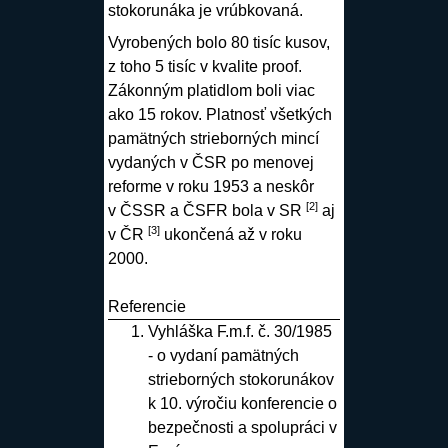
stokorunáka je vrúbkovaná.
Vyrobených bolo 80 tisíc kusov,
z toho 5 tisíc v kvalite proof.
Zákonným platidlom boli viac
ako 15 rokov. Platnosť všetkých
pamätných strieborných mincí
vydaných v ČSR po menovej
reforme v roku 1953 a neskôr
[2]
v ČSSR a ČSFR bola v SR
aj
[3]
v ČR
ukončená až v roku
2000.
Referencie
Vyhláška F.m.f. č. 30/1985
- o vydaní pamätných
strieborných stokorunákov
k 10. výročiu konferencie o
bezpečnosti a spolupráci v