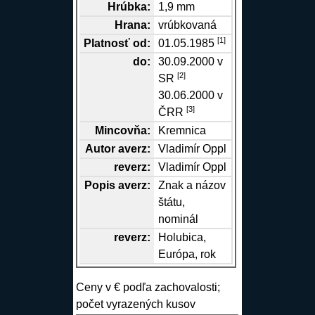
Hrúbka:
1,9 mm
Hrana
:
vrúbkovaná
[1]
Platnosť od:
01.05.1985
do:
30.09.2000 v
[2]
SR
30.06.2000 v
[3]
ČRR
Mincovňa:
Kremnica
Autor
averz
:
Vladimír Oppl
reverz
:
Vladimír Oppl
Popis
averz
:
Znak a názov
štátu,
nominál
reverz
:
Holubica,
Európa, rok
Ceny v € podľa zachovalosti;
počet vyrazených kusov