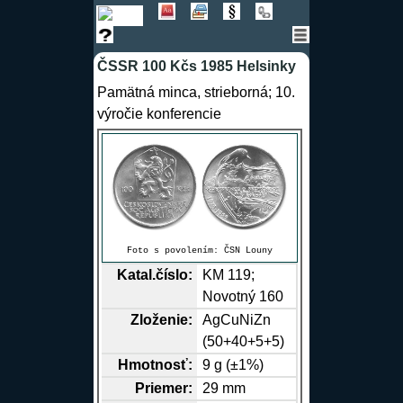
ČSSR 100 Kčs 1985 Helsinky
Pamätná minca, strieborná; 10.
výročie konferencie
Foto s povolením:
ČSN Louny
Katal.číslo:
KM 119;
Novotný 160
Zloženie:
Ag
Cu
Ni
Zn
(50+40+5+5)
Hmotnosť:
9 g (±1%)
Priemer:
29 mm