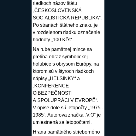
riadkoch názov štátu
„ČESKOSLOVENSKÁ
SOCIALISTICKÁ REPUBLIKA“.
Po stranách štátneho znaku je
v rozdelenom riadku označenie
hodnoty „100 Kčs“.
Na rube pamätnej mince sa
prelína obraz symbolickej
holubice s obrysom Európy, na
ktorom sú v štyroch riadkoch
nápisy „HELSINKY“ a
„KONFERENCE
O BEZPEČNOSTI
A SPOLUPRÁCI V EVROPĚ“.
V opise dole sú letopočty „1975 -
1985“. Autorova značka „V.O“ je
umiestnená za letopočtami.
Hrana pamätného strieborného