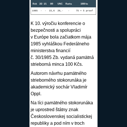
Rok
2/2
1/1
0/0
UNC
Rarita
1000 ks
1985
-
-
15,6
26,-
-
75 + 5 proof
K 10. výročiu konferencie o
bezpečnosti a spolupráci
v Európe bola začiatkom mája
1985 vyhláškou Federálneho
ministerstva financií
č. 30/1985 Zb. vydaná pamätná
strieborná minca 100 Kčs.
Autorom návrhu pamätného
strieborného stokorunáka je
akademický sochár
Vladimír
Oppl
.
Na líci pamätného stokorunáka
je uprostred štátny znak
Československej socialistickej
republiky a pod ním v troch