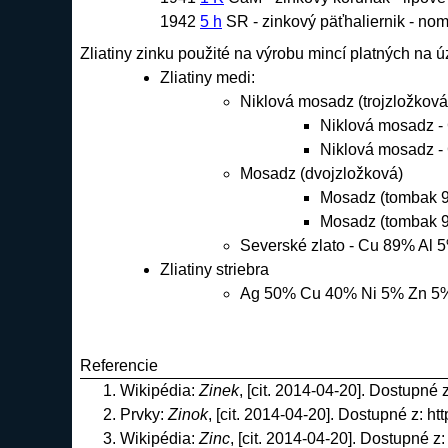
1942
5 h
SR - zinkový päťhaliernik - nom
Zliatiny zinku použité na výrobu
mincí
platných na ú
Zliatiny
medi
:
Niklová
mosadz
(trojzložková
Niklová
mosadz
-
Niklová
mosadz
-
Mosadz
(dvojzložková)
Mosadz
(tombak 9
Mosadz
(tombak 9
Severské zlato - Cu 89% Al
Zliatiny
striebra
Ag 50% Cu 40% Ni 5% Zn 5
Referencie
Wikipédia:
Zinek
, [cit. 2014-04-20]. Dostupné 
Prvky:
Zinok
, [cit. 2014-04-20]. Dostupné z:
ht
Wikipédia:
Zinc
, [cit. 2014-04-20]. Dostupné z