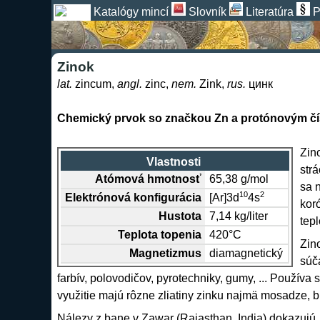
Katalógy mincí
Slovník
Literatúra
P
Zinok
lat.
zincum,
angl.
zinc,
nem.
Zink,
rus.
цинк
Chemický prvok so značkou Zn a protónovým čí
Zin
Vlastnosti
str
Atómová hmotnosť
65,38 g/mol
sa 
10
2
Elektrónová konfigurácia
[Ar]3d
4s
kor
Hustota
7,14 kg/liter
tepl
Teplota topenia
420°C
Zino
Magnetizmus
diamagnetický
súča
farbív, polovodičov, pyrotechniky, gumy, ... Používa
využitie majú rôzne zliatiny zinku najmä
mosadze
,
b
Nálezy z bane v Zawar (Rajasthan, India) dokazujú, 