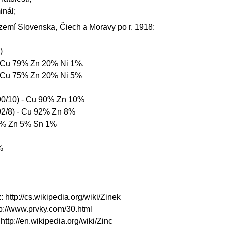
inál;
zemí Slovenska, Čiech a Moravy po r. 1918:
)
 Cu 79% Zn 20% Ni 1%.
 Cu 75% Zn 20% Ni 5%
0/10) - Cu 90% Zn 10%
2/8) - Cu 92% Zn 8%
 5% Zn 5% Sn 1%
%
z:
http://cs.wikipedia.org/wiki/Zinek
tp://www.prvky.com/30.html
:
http://en.wikipedia.org/wiki/Zinc