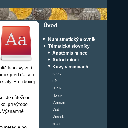
Úvod
Numizmatický slovník
Tématické slovníky
Anatómia mince
Autori mincí
Kovy v minciach
ičitého, vytvorí
Bronz
zinok pred ďalšou
stály. Pri izbovej
Cín
Hliník
Horčík
ku. Je dôležitou
Mangán
ke, pri výrobe
Meď
ny. Významné
Mosadz
Nikel
om meradle bol