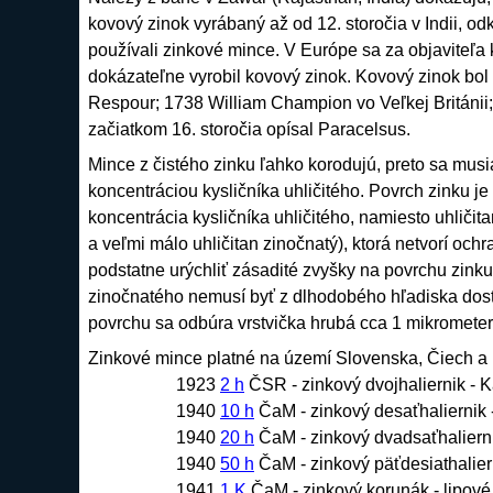
kovový zinok vyrábaný až od 12. storočia v Indii, od
používali zinkové
mince
. V Európe sa za objaviteľa
dokázateľne vyrobil kovový zinok. Kovový zinok bo
Respour; 1738 William Champion vo Veľkej Británii; 
začiatkom 16. storočia opísal Paracelsus.
Mince
z čistého zinku ľahko korodujú, preto sa mus
koncentráciou kysličníka uhličitého. Povrch zinku j
koncentrácia kysličníka uhličitého, namiesto uhličit
a veľmi málo uhličitan zinočnatý), ktorá netvorí och
podstatne urýchliť zásadité zvyšky na povrchu zinku
zinočnatého nemusí byť z dlhodobého hľadiska dostat
povrchu sa odbúra vrstvička hrubá cca 1 mikrometer
Zinkové
mince
platné na území Slovenska, Čiech a 
1923
2 h
ČSR - zinkový dvojhaliernik - K
1940
10 h
ČaM - zinkový desaťhaliernik 
1940
20 h
ČaM - zinkový dvadsaťhalierni
1940
50 h
ČaM - zinkový päťdesiathaliern
1941
1 K
ČaM - zinkový korunák - lipové r