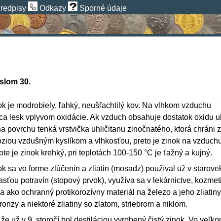
redpisy
Odkazy
Sporné údaje
slom 30.
ok je modrobiely, ľahký, neušľachtilý kov. Na vlhkom vzduchu
áca lesk vplyvom oxidácie. Ak vzduch obsahuje dostatok oxidu uhl
na povrchu tenká vrstvička uhličitanu zinočnatého, ktorá chráni 
óziou vzdušným kyslíkom a vlhkosťou, preto je zinok na vzduchu 
ote je zinok krehký, pri teplotách 100-150 °C je ťažný a kujný.
k sa vo forme zlúčenín a zliatin (
mosadz
) používal už v starove
sťou potravín (stopový prvok), využíva sa v lekárnictve, kozmeti
 sa ako ochranný protikorozívny materiál na
železo
a jeho zliati
ronzy
a niektoré zliatiny so
zlatom
,
striebrom
a
niklom
.
že už v 9. storočí bol destiláciou vyrobený čistý zinok. Vo veľk