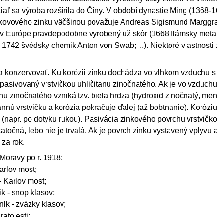
kiaľ sa výroba rozšírila do Číny. V období dynastie Ming (1368-
 kovového zinku väčšinou považuje Andreas Sigismund Marggraf,
l v Európe pravdepodobne vyrobený už skôr (1668 flámsky met
1742 švédsky chemik Anton von Swab; ...). Niektoré vlastnosti 
ia konzervovať. Ku korózii zinku dochádza vo vlhkom vzduchu s
e pasivovaný vrstvičkou uhličitanu zinočnatého. Ak je vo vzduchu
anu zinočnatého vzniká tzv. biela hrdza (hydroxid zinočnatý, men
rannú vrstvičku a korózia pokračuje ďalej (až bobtnanie). Koróz
 (napr. po dotyku rukou). Pasivácia zinkového povrchu vrstvičko
očná, lebo nie je trvalá. Ak je povrch zinku vystavený vplyvu a
 za rok.
Moravy po r. 1918:
arlov most;
- Karlov most;
k - snop klasov;
ik - zväzky klasov;
atolesti;