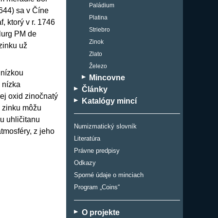
Paládium
1644) sa v Číne
Platina
 ktorý v r. 1746
Striebro
alurg PM de
Zinok
zinku už
Zlato
Železo
 nízkou
Mincovne
 nízka
Články
ej oxid zinočnatý
Katalógy mincí
iu zinku môžu
u uhličitanu
Numizmatický slovník
tmosféry, z jeho
Literatúra
Právne predpisy
Odkazy
Sporné údaje o minciach
Program „Coins“
O projekte