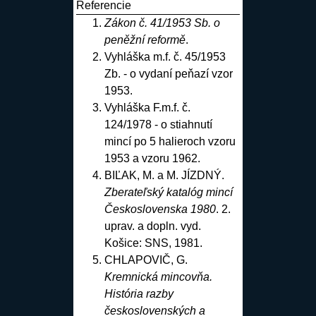
Referencie
Zákon č. 41/1953 Sb. o
peněžní reformě
.
Vyhláška m.f. č. 45/1953
Zb. - o vydaní peňazí vzor
1953
.
Vyhláška F.m.f. č.
124/1978 - o stiahnutí
mincí po 5 halieroch vzoru
1953 a vzoru 1962
.
BIĽAK, M. a M. JÍZDNÝ.
Zberateľský katalóg mincí
Československa 1980
. 2.
uprav. a dopln. vyd.
Košice: SNS, 1981
.
CHLAPOVIČ, G.
Kremnická mincovňa.
História razby
československých a