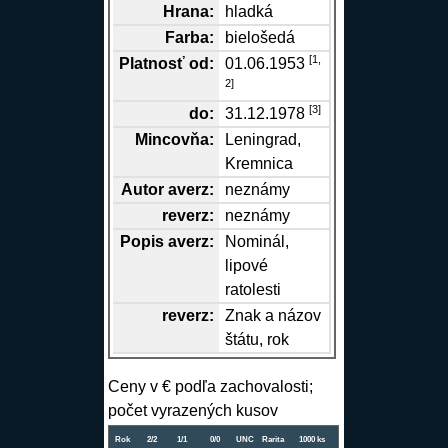
Hrana
:
hladká
Farba:
bielošedá
[
1,
Platnosť od:
01.06.1953
2
]
[
3
]
do:
31.12.1978
Mincovňa:
Leningrad
,
Kremnica
Autor
averz
:
neznámy
reverz
:
neznámy
Popis
averz
:
Nominál,
lipové
ratolesti
reverz
:
Znak a názov
štátu, rok
Ceny v € podľa zachovalosti;
počet vyrazených kusov
Rok
2/2
1/1
0/0
UNC
Rarita
1000 ks