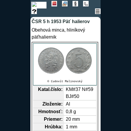
ČSR 5 h 1953 Päť halierov
Obehová minca, hliníkový
päťhaliernik
© Ľudovít Malinovský
Katal.číslo:
KM#37 N#59
BJ#50
Zloženie:
Al
Hmotnosť:
0,8 g
Priemer:
20 mm
Hrúbka:
1 mm