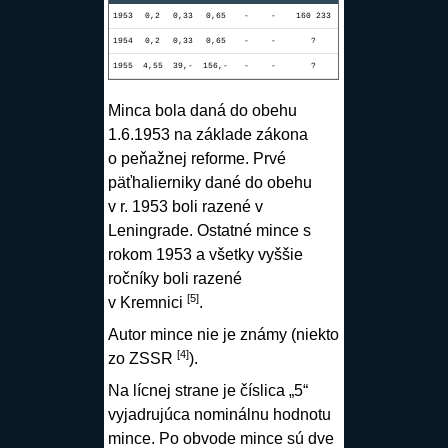
1953
0,2
0,33
0,65
-
-
160 233
1954
0,2
0,33
0,65
-
-
?
1955
4,55
39,-
156,-
-
-
?
Minca bola daná do obehu
1.6.1953 na základe zákona
o peňažnej reforme. Prvé
päťhalierniky dané do obehu
v r. 1953 boli razené v
Leningrade. Ostatné mince s
rokom 1953 a všetky vyššie
ročníky boli razené
[
5
]
v Kremnici
.
Autor mince nie je známy (niekto
[
4
]
zo ZSSR
).
Na lícnej strane je číslica „5“
vyjadrujúca nominálnu hodnotu
mince. Po obvode mince sú dve