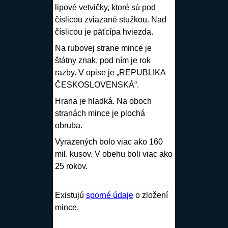
lipové vetvičky, ktoré sú pod
číslicou zviazané stužkou. Nad
číslicou je päťcípa hviezda.
Na rubovej strane mince je
štátny znak, pod ním je rok
razby. V opise je „REPUBLIKA
ČESKOSLOVENSKÁ“.
Hrana je hladká. Na oboch
stranách mince je plochá
obruba.
Vyrazených bolo viac ako 160
mil. kusov. V obehu boli viac ako
25 rokov.
Existujú
sporné údaje
o zložení
mince.