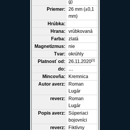
g)
Priemer:
26 mm (±0,1
mm)
Hrúbka:
Hrana
:
vrúbkovaná
Farba:
zlatá
Magnetizmus:
nie
Tvar:
okrúhly
[
1
]
Platnosť od:
26.11.2020
do:
…
Mincovňa:
Kremnica
Autor
averz
:
Roman
Lugár
reverz
:
Roman
Lugár
Popis
averz
:
Súperiaci
bojovníci
reverz
:
Fiktívny