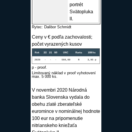
portrét
Svätopluka
II.
Rytec: Dalibor Schmidt
Ceny v € podľa zachovalosti;
počet vyrazených kusov
Rok
2/2
1/1
0/0
UNC
Rarita
1000 ks
2020
-
-
-
560,00
R
3,95 p
p - proof.
Limitovaný náklad v proof vyhotovení
max. 5 000 ks.
V novembri 2020 Národná
banka Slovenska vydala do
obehu zlaté zberateľské
euro
mince
v nominálnej hodnote
100 eur na pripomenutie
nitrianskeho kniežaťa