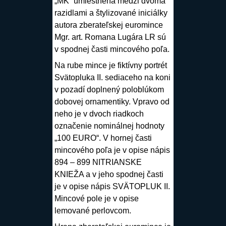
„MK“ umiestnená medzi dvoma
razidlami a štylizované iniciálky
autora zberateľskej euromince
Mgr. art. Romana Lugára LR sú
v spodnej časti mincového poľa.
Na
rube
mince
je fiktívny portrét
Svätopluka II. sediaceho na koni
v pozadí doplnený poloblúkom
dobovej ornamentiky. Vpravo od
neho je v dvoch riadkoch
označenie nominálnej hodnoty
„100 EURO“. V hornej časti
mincového poľa je v opise nápis
894 – 899 NITRIANSKE
KNIEŽA a v jeho spodnej časti
je v opise nápis SVÄTOPLUK II.
Mincové pole je v opise
lemované perlovcom.