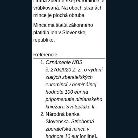
Hrana
zberateľskej euro
mince
je
vrúbkovaná. Na oboch stranách
mince
je plochá
obruba
.
Minca
má štatút zákonného
platidla len v Slovenskej
republike.
Referencie
Oznámenie NBS
č. 270/2020 Z. z., o vydaní
zlatých zberateľských
euromincí v nominálnej
hodnote 100 eur na
pripomenutie nitrianskeho
kniežaťa Svätopluka II.
.
Národná banka
Slovenska.
Strieborná
zberateľská minca v
hodnote 10 eur
[online].