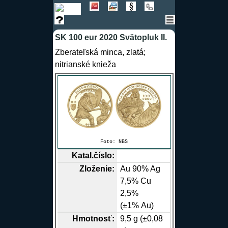
SK 100 eur 2020 Svätopluk II.
Zberateľská minca, zlatá;
nitrianské knieža
Foto:
NBS
Katal.číslo:
Zloženie:
Au
90%
Ag
7,5%
Cu
2,5%
(±1%
Au
)
Hmotnosť:
9,5 g (±0,08