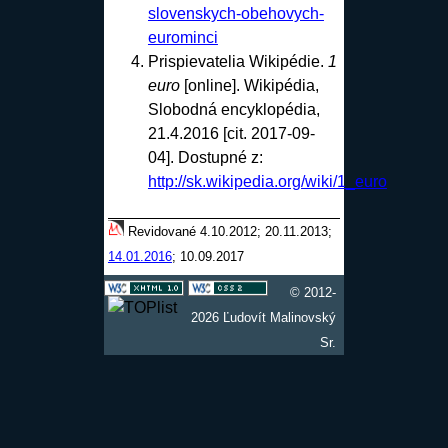
slovenskych-obehovych-
eurominci
Prispievatelia Wikipédie.
1
euro
[online]. Wikipédia,
Slobodná encyklopédia,
21.4.2016 [cit. 2017-09-
04]. Dostupné z:
http://sk.wikipedia.org/wiki/1_euro
Revidované 4.10.2012; 20.11.2013;
14.01.2016
; 10.09.2017
© 2012-
2026 Ľudovít Malinovský
Sr.