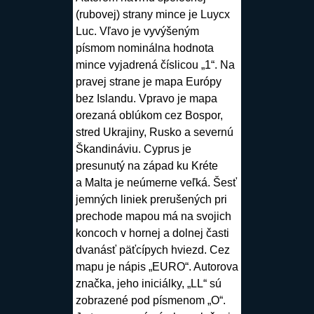
(
rubovej
) strany mince je
Luycx
Luc
. Vľavo je vyvýšeným
písmom nominálna hodnota
mince
vyjadrená číslicou „1“. Na
pravej strane je mapa Európy
bez Islandu. Vpravo je mapa
orezaná oblúkom cez Bospor,
stred Ukrajiny, Rusko a severnú
Škandináviu. Cyprus je
presunutý na západ ku Kréte
a Malta je neúmerne veľká. Šesť
jemných liniek prerušených pri
prechode mapou má na svojich
koncoch v hornej a dolnej časti
dvanásť päťcípych hviezd. Cez
mapu je nápis „EURO“.
Autorova
značka
, jeho iniciálky, „LL“ sú
zobrazené pod písmenom „O“.