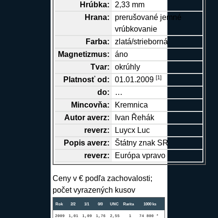
Hrúbka:
2,33 mm
Hrana
:
prerušované jemné
vrúbkovanie
Farba:
zlatá/strieborná
Magnetizmus:
áno
Tvar:
okrúhly
[
1
]
Platnosť od:
01.01.2009
do:
…
Mincovňa:
Kremnica
Autor
averz
:
Ivan Řehák
reverz
:
Luycx Luc
Popis
averz
:
Štátny znak SR
reverz
:
Európa vpravo
Ceny v € podľa zachovalosti;
počet vyrazených kusov
Rok
2/2
1/1
0/0
UNC
Rarita
1000 ks
2009
1,01
1,09
1,76
2,55
1
74 800 *