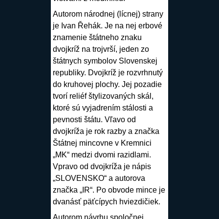
Autorom národnej (
lícnej
) strany
je
Ivan Řehák
. Je na nej erbové
znamenie štátneho znaku
dvojkríž na trojvrší, jeden zo
štátnych symbolov Slovenskej
republiky. Dvojkríž je rozvrhnutý
do kruhovej plochy. Jej pozadie
tvorí reliéf štylizovaných skál,
ktoré sú vyjadrením stálosti a
pevnosti štátu. Vľavo od
dvojkríža je rok razby a značka
Štátnej mincovne v
Kremnici
„MK“ medzi dvomi razidlami.
Vpravo od dvojkríža je nápis
„SLOVENSKO“ a autorova
značka „IR“. Po obvode
mince
je
dvanásť päťcípych hviezdičiek.
Autorom návrhu spoločnej