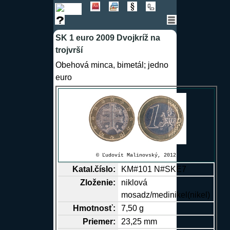
SK 1 euro 2009 Dvojkríž na
trojvrší
Obehová minca, bimetál; jedno
euro
© Ľudovít Malinovský, 2012
Katal.číslo:
KM#101 N#SKE7
Zloženie:
niklová
mosadz/medinikel(nikel)
Hmotnosť:
7,50 g
Priemer:
23,25 mm