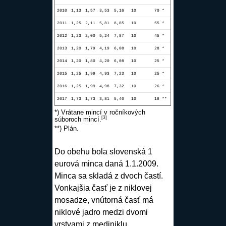
2010
1,13
1,57
3,53
5,16
10
70 *
2011
1,25
2,11
5,81
8,85
10
55 *
2012
1,23
2,00
5,24
7,87
10
45 *
2013
1,20
1,79
4,19
6,08
10
28 *
2014
1,20
1,80
4,20
6,08
10
25 *
2015
1,25
1,99
4,93
7,23
10
25 *
2016
1,25
1,99
4,98
7,32
10
26 *
2017
1,73
1,73
3,81
5,40
10
18 **
*) Vrátane
mincí
v ročníkových
[
3
]
súboroch
mincí
.
**) Plán.
Do obehu bola slovenská 1
eurová
minca
daná 1.1.2009.
Minca
sa skladá z dvoch častí.
Vonkajšia časť je z niklovej
mosadze, vnútorná časť má
niklové jadro medzi dvomi
vrstvami z mediniklu.