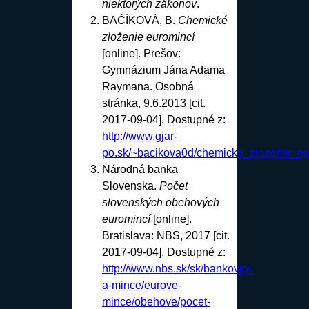
niektorých zákonov
.
BAČÍKOVÁ, B.
Chemické
zloženie euromincí
[online]. Prešov:
Gymnázium Jána Adama
Raymana. Osobná
stránka, 9.6.2013 [cit.
2017-09-04]. Dostupné z:
http://www.gjar-
po.sk/~bacikova0d/chemicke_zlozenie_eu
Národná banka
Slovenska.
Počet
slovenských obehových
euromincí
[online].
Bratislava: NBS, 2017 [cit.
2017-09-04]. Dostupné z:
http://www.nbs.sk/sk/bankovky-
a-mince/eurove-
mince/obehove/pocet-