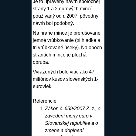
Je to upravený návrh spoločnej
strany 1 a 2 eurových
mincí
používaný od r. 2007; pôvodný
návrh bol podobný.
Na
hrane
mince
je prerušované
jemné vrúbkovanie (tri hladké a
tri vrúbkované úseky). Na oboch
stranách
mince
je plochá
obruba
.
Vyrazených bolo viac ako 47
miliónov kusov slovenských 1-
euroviek.
Referencie
Zákon č. 659/2007 Z. z., o
zavedení meny euro v
Slovenskej republike a o
zmene a doplnení