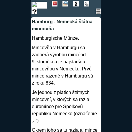
Hamburg - Nemecká štátna
mincovňa
Hamburgische Münze.
Mincovňa v Hamburgu sa
zaoberá výrobou mincí od
9. storočia a je najstaršou
mincovňou v Nemecku. Prvé
mince razené v Hamburgu sú
z roku 834.
Je jednou z piatich štátnych
mincovní, v ktorých sa razia
euromince pre Spolkovú
republiku Nemecko (označenie
„J“).
Okrem toho sa tu razia aj mince