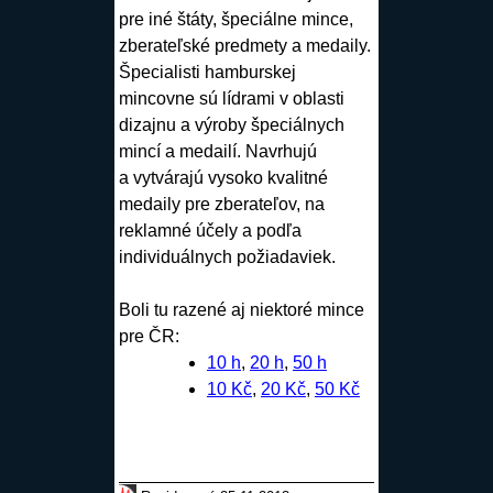
pre iné štáty, špeciálne mince,
zberateľské predmety a medaily.
Špecialisti hamburskej
mincovne sú lídrami v oblasti
dizajnu a výroby špeciálnych
mincí a medailí. Navrhujú
a vytvárajú vysoko kvalitné
medaily pre zberateľov, na
reklamné účely a podľa
individuálnych požiadaviek.
Boli tu razené aj niektoré mince
pre ČR:
10 h
,
20 h
,
50 h
10 Kč
,
20 Kč
,
50 Kč