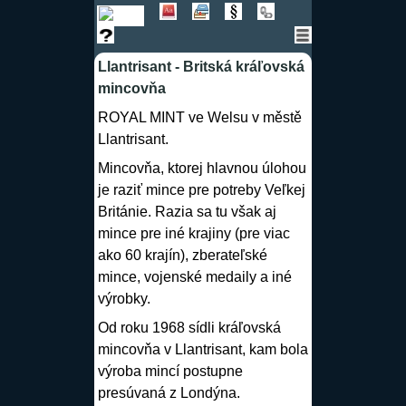
Llantrisant - Britská kráľovská
mincovňa
ROYAL MINT ve Welsu v městě
Llantrisant.
Mincovňa, ktorej hlavnou úlohou
je raziť mince pre potreby Veľkej
Británie. Razia sa tu však aj
mince pre iné krajiny (pre viac
ako 60 krajín), zberateľské
mince, vojenské medaily a iné
výrobky.
Od roku 1968 sídli kráľovská
mincovňa v Llantrisant, kam bola
výroba mincí postupne
presúvaná z Londýna.