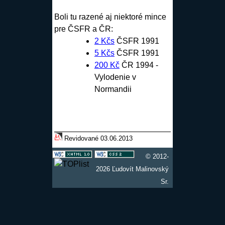
Boli tu razené aj niektoré mince
pre ČSFR a ČR:
2 Kčs
ČSFR 1991
5 Kčs
ČSFR 1991
200 Kč
ČR 1994 -
Vylodenie v
Normandii
Revidované 03.06.2013
© 2012-
2026 Ľudovít Malinovský
Sr.