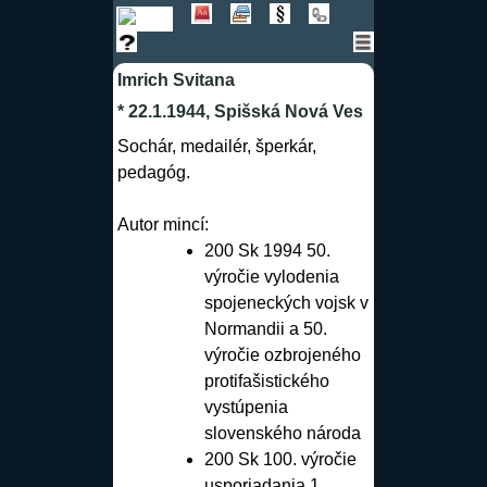
Imrich Svitana
* 22.1.1944, Spišská Nová Ves
Sochár, medailér, šperkár,
pedagóg.
Autor mincí:
200 Sk 1994 50.
výročie vylodenia
spojeneckých vojsk v
Normandii a 50.
výročie ozbrojeného
protifašistického
vystúpenia
slovenského národa
200 Sk 100. výročie
usporiadania 1.