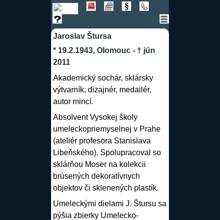
Jaroslav Štursa
* 19.2.1943, Olomouc - † jún
2011
Akademický sochár, sklársky
výtvarník, dizajnér, medailér,
autor mincí.
Absolvent Vysokej školy
umeleckopriemyselnej v Prahe
(ateliér profesora Stanislava
Libeňského). Spolupracoval so
sklárňou Moser na kolekcii
brúsených dekoratívnych
objektov či sklenených plastík.
Umeleckými dielami J. Štursu sa
pýšia zbierky Umelecko-