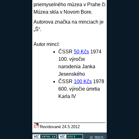
priemyselného múzea v Prahe či
Múzea skla v Novom Bore.
Autorova značka na minciach je
„Š“.
Autor mincí:
ČSSR
50 Kčs
1974
100. výročie
narodenia Janka
Jesenského
ČSSR
100 Kčs
1978
600. výročie úmrtia
Karla IV
Revidované 24.5.2012
© 2012-