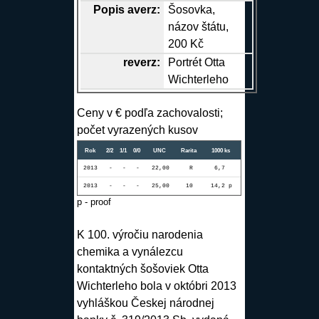
Popis
averz
:
Šosovka,
názov štátu,
200 Kč
reverz
:
Portrét Otta
Wichterleho
Ceny v € podľa zachovalosti;
počet vyrazených kusov
Rok
2/2
1/1
0/0
UNC
Rarita
1000 ks
2013
-
-
-
22,00
R
6,7
2013
-
-
-
25,00
10
14,2 p
p - proof
K 100. výročiu narodenia
chemika a vynálezcu
kontaktných šošoviek Otta
Wichterleho bola v októbri 2013
vyhláškou Českej národnej