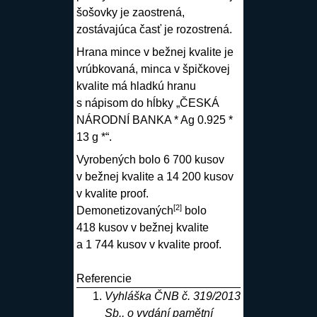
šošovky je zaostrená,
zostávajúca časť je rozostrená.
Hrana mince v bežnej kvalite je
vrúbkovaná, minca v špičkovej
kvalite má hladkú hranu
s nápisom do hĺbky „ČESKÁ
NÁRODNÍ BANKA * Ag 0.925 *
13 g *“.
Vyrobených bolo 6 700 kusov
v bežnej kvalite a 14 200 kusov
v kvalite proof.
[
2
]
Demonetizovaných
bolo
418 kusov v bežnej kvalite
a 1 744 kusov v kvalite proof.
Referencie
Vyhláška ČNB č. 319/2013
Sb., o vydání pamětní