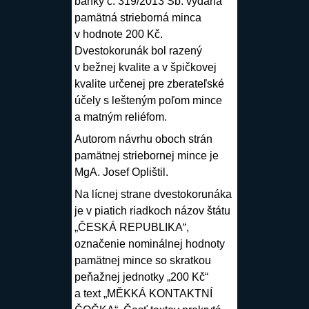
banky č. 319/2013 Sb. vydaná
pamätná strieborná minca
v hodnote 200 Kč.
Dvestokorunák bol razený
v bežnej kvalite a v špičkovej
kvalite určenej pre zberateľské
účely s lešteným poľom mince
a matným reliéfom.
Autorom návrhu oboch strán
pamätnej striebornej mince je
MgA.
Josef Oplištil
.
Na lícnej strane dvestokorunáka
je v piatich riadkoch názov štátu
„ČESKÁ REPUBLIKA“,
označenie nominálnej hodnoty
pamätnej mince so skratkou
peňažnej jednotky „200 Kč“
a text „MĚKKÁ KONTAKTNÍ