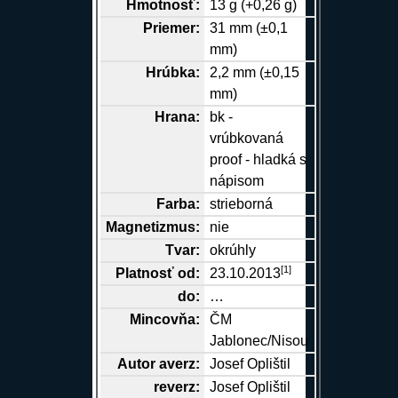
Hmotnosť:
13 g (+0,26 g)
Priemer:
31 mm (±0,1
mm)
Hrúbka:
2,2 mm (±0,15
mm)
Hrana
:
bk -
vrúbkovaná
proof - hladká s
nápisom
Farba:
strieborná
Magnetizmus:
nie
Tvar:
okrúhly
[
1
]
Platnosť od:
23.10.2013
do:
…
Mincovňa:
ČM
Jablonec/Nisou
Autor
averz
:
Josef Oplištil
reverz
:
Josef Oplištil