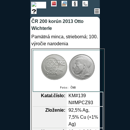
ČR 200 korún 2013 Otto
Wichterle
Pamätná minca, strieborná; 100.
výročie narodenia
Foto:
ČNB
Katal.číslo:
KM#139
N#MPCZ93
Zloženie:
92,5%
Ag
,
7,5%
Cu
(+1%
Ag
)