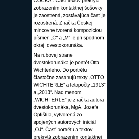
ČOČKA“. Časť textov prekrytá
zobrazením kontaktnej šošovky
je zaostrená, zostávajúca časť je
rozostrená. Značka Českej
mincovne tvorená kompozíciou
písmen „Č“ a „M“ je pri spodnom
okraji dvestokorunáka.
Na rubovej strane
dvestokorunáka je portrét Otta
Wichterleho. Do portrétu
čiastočne zasahujú texty „OTTO
WICHTERLE“ a letopočty „1913“
a „2013“. Nad menom
„WICHTERLE“ je značka autora
dvestokorunáka, MgA. Jozefa
Oplištila, vytvorená zo
spojených autorových iniciál
„OJ“. Časť portrétu a textov
prekrytá zobrazením kontaktnej