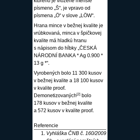
ktorého je vložené menšie
písmeno „Š“, je vpravo od
písmena „Ö“ v slove „LÖW“.
Hrana mince v bežnej kvalite je
vrúbkovaná, minca v špičkovej
kvalite má hladkú hranu
s nápisom do hĺbky „ČESKÁ
NÁRODNÍ BANKA * Ag 0.900 *
13 g *“.
Vyrobených bolo 11 300 kusov
v bežnej kvalite a 18 100 kusov
v kvalite proof.
[
2
]
Demonetizovaných
bolo
178 kusov v bežnej kvalite
a 572 kusov v kvalite proof.
Referencie
Vyhláška ČNB č. 160/2009