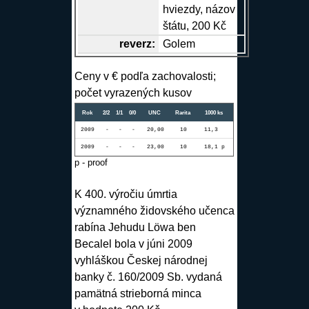
hviezdy, názov
štátu, 200 Kč
reverz
:
Golem
Ceny v € podľa zachovalosti;
počet vyrazených kusov
Rok
2/2
1/1
0/0
UNC
Rarita
1000 ks
2009
-
-
-
20,00
10
11,3
2009
-
-
-
23,00
10
18,1 p
p - proof
K 400. výročiu úmrtia
významného židovského učenca
rabína Jehudu Löwa ben
Becalel bola v júni 2009
vyhláškou Českej národnej
banky č. 160/2009 Sb. vydaná
pamätná strieborná minca