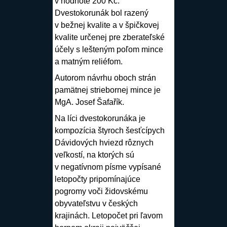
v hodnote 200 Kč.
Dvestokorunák bol razený
v bežnej kvalite a v špičkovej
kvalite určenej pre zberateľské
účely s lešteným poľom mince
a matným reliéfom.
Autorom návrhu oboch strán
pamätnej striebornej mince je
MgA.
Josef Šafařík
.
Na líci dvestokorunáka je
kompozícia štyroch šesťcípych
Dávidových hviezd rôznych
veľkostí, na ktorých sú
v negatívnom písme vypísané
letopočty pripomínajúce
pogromy voči židovskému
obyvateľstvu v českých
krajinách. Letopočet pri ľavom