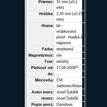
Priemer:
31 mm (±0,1
mm)
Hrúbka:
2,35 mm (±0,15
mm)
Hrana
:
bk -
vrúbkovaná
proof - hladká s
nápisom
Farba:
strieborná
Magnetizmus:
nie
Tvar:
okrúhly
[
1
]
Platnosť od:
17.06.2009
do:
…
Mincovňa:
ČM
Jablonec/Nisou
Autor
averz
:
Josef Šafařík
reverz
:
Josef Šafařík
Popis
averz
:
Davidove