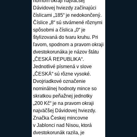
hornom okraji najväčšej
Dávidovej hviezdy začínajúci
číslicami „185“ je nedokončený.
Číslice „8“ sú stvárnené rôznymi
spôsobmi a číslica „0“ je
štylizovaná do tvaru kruhu. Pri
ľavom, spodnom a pravom okraji
dvestokorunáka je názov štátu
„ČESKÁ REPUBLIKA“.
Jednotlivé písmená v slove
„ČESKÁ“ sú rôzne vysoké.
Dvojriadkové označenie
nominálnej hodnoty mince so
skratkou peňažnej jednotky
„200 Kč“ je na pravom okraji
najväčšej Dávidovej hviezdy.
Značka Českej mincovne
v Jablonci nad Nisou, ktorá
dvestokorunák razila, je