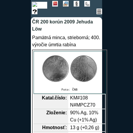
ČR 200 korún 2009 Jehuda
Löw
Pamätná minca, strieborná; 400.
výročie úmrtia rabína
Foto:
ČNB
Katal.číslo:
KM#108
N#MPCZ70
Zloženie:
90%
Ag
, 10%
Cu
(+1%
Ag
)
Hmotnosť:
13 g (+0,26 g)