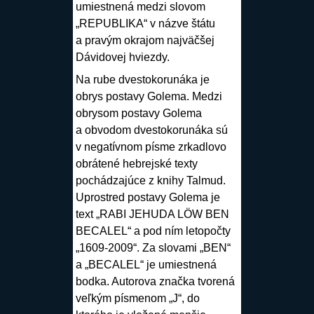
umiestnená medzi slovom
„REPUBLIKA“ v názve štátu
a pravým okrajom najväčšej
Dávidovej hviezdy.
Na rube dvestokorunáka je
obrys postavy Golema. Medzi
obrysom postavy Golema
a obvodom dvestokorunáka sú
v negatívnom písme zrkadlovo
obrátené hebrejské texty
pochádzajúce z knihy Talmud.
Uprostred postavy Golema je
text „RABI JEHUDA LÖW BEN
BECALEL“ a pod ním letopočty
„1609-2009“. Za slovami „BEN“
a „BECALEL“ je umiestnená
bodka. Autorova značka tvorená
veľkým písmenom „J“, do