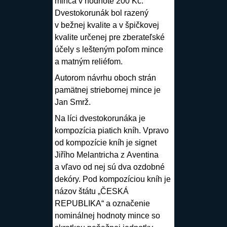
minca v hodnote 200 Kč.
Dvestokorunák bol razený
v bežnej kvalite a v špičkovej
kvalite určenej pre zberateľské
účely s lešteným poľom mince
a matným reliéfom.
Autorom návrhu oboch strán
pamätnej striebornej mince je
Jan Smrž
.
Na líci dvestokorunáka je
kompozícia piatich kníh. Vpravo
od kompozície kníh je signet
Jiřího Melantricha z Aventina
a vľavo od nej sú dva ozdobné
dekóry. Pod kompozíciou kníh je
názov štátu „ČESKÁ
REPUBLIKA“ a označenie
nominálnej hodnoty mince so