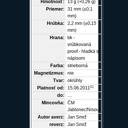
Hmotnosť:
13 g (+0,26 g)
Priemer:
31 mm (±0,1
mm)
Hrúbka:
2,2 mm (±0,15
mm)
Hrana
:
bk -
vrúbkovaná
proof - hladká s
nápisom
Farba:
strieborná
Magnetizmus:
nie
Tvar:
okrúhly
[
1
]
Platnosť od:
15.06.2011
do:
…
Mincovňa:
ČM
Jablonec/Nisou
Autor
averz
:
Jan Smrž
reverz
:
Jan Smrž