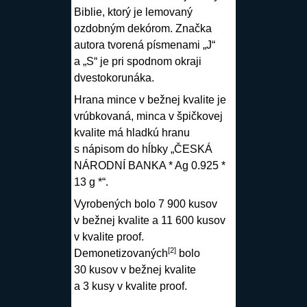
Biblie, ktorý je lemovaný
ozdobným dekórom. Značka
autora tvorená písmenami „J“
a „S“ je pri spodnom okraji
dvestokorunáka.
Hrana mince v bežnej kvalite je
vrúbkovaná, minca v špičkovej
kvalite má hladkú hranu
s nápisom do hĺbky „ČESKÁ
NÁRODNÍ BANKA * Ag 0.925 *
13 g *“.
Vyrobených bolo 7 900 kusov
v bežnej kvalite a 11 600 kusov
v kvalite proof.
[
2
]
Demonetizovaných
bolo
30 kusov v bežnej kvalite
a 3 kusy v kvalite proof.