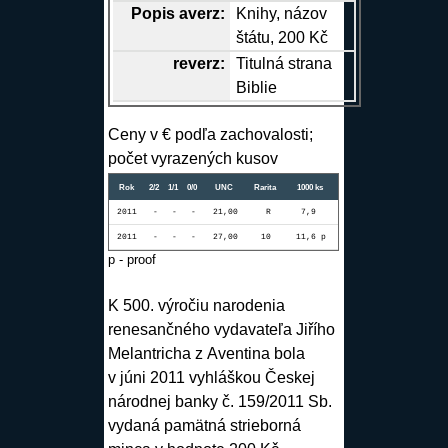
Popis
averz
:
Knihy, názov
štátu, 200 Kč
reverz
:
Titulná strana
Biblie
Ceny v € podľa zachovalosti;
počet vyrazených kusov
Rok
2/2
1/1
0/0
UNC
Rarita
1000 ks
2011
-
-
-
21,00
R
7,9
2011
-
-
-
27,00
10
11,6 p
p - proof
K 500. výročiu narodenia
renesančného vydavateľa Jiřího
Melantricha z Aventina bola
v júni 2011 vyhláškou Českej
národnej banky č. 159/2011 Sb.
vydaná pamätná strieborná