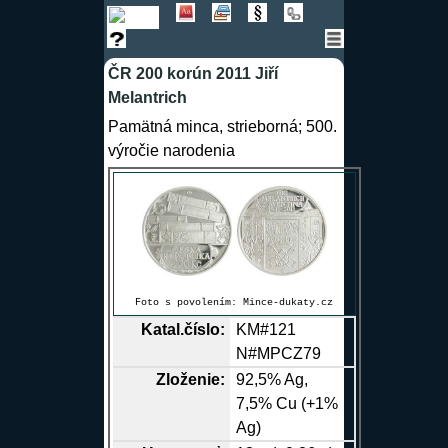
ČR 200 korún 2011 Jiří
Melantrich
Pamätná minca, strieborná; 500.
výročie narodenia
Foto s povolením:
Mince-dukaty.cz
Katal.číslo:
KM#121
N#MPCZ79
Zloženie:
92,5%
Ag
,
7,5%
Cu
(+1%
Ag
)