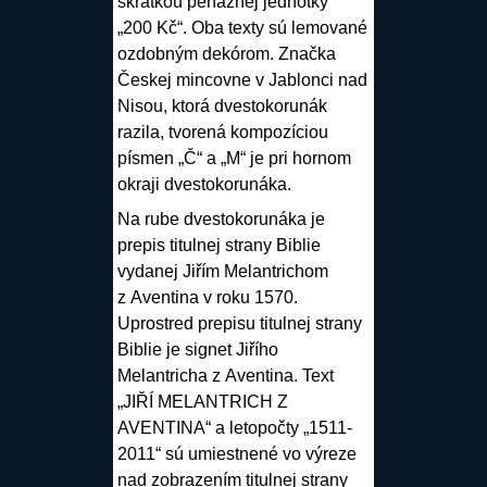
skratkou peňažnej jednotky
„200 Kč“. Oba texty sú lemované
ozdobným dekórom. Značka
Českej mincovne v Jablonci nad
Nisou, ktorá dvestokorunák
razila, tvorená kompozíciou
písmen „Č“ a „M“ je pri hornom
okraji dvestokorunáka.
Na rube dvestokorunáka je
prepis titulnej strany Biblie
vydanej Jiřím Melantrichom
z Aventina v roku 1570.
Uprostred prepisu titulnej strany
Biblie je signet Jiřího
Melantricha z Aventina. Text
„JIŘÍ MELANTRICH Z
AVENTINA“ a letopočty „1511-
2011“ sú umiestnené vo výreze
nad zobrazením titulnej strany