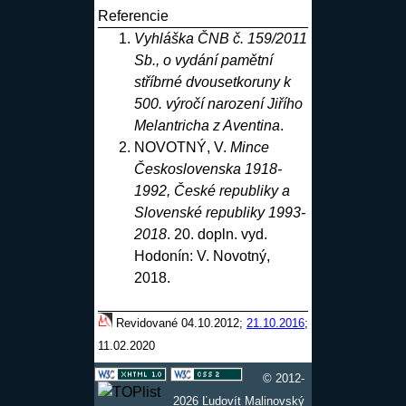
Referencie
Vyhláška ČNB č. 159/2011
Sb., o vydání pamětní
stříbrné dvousetkoruny k
500. výročí narození Jiřího
Melantricha z Aventina
.
NOVOTNÝ, V.
Mince
Československa 1918-
1992, České republiky a
Slovenské republiky 1993-
2018
. 20. dopln. vyd.
Hodonín: V. Novotný,
2018
.
Revidované 04.10.2012;
21.10.2016
;
11.02.2020
© 2012-
2026 Ľudovít Malinovský