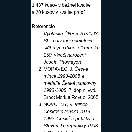
1 487 kusov v bežnej kvalite
a 20 kusov v kvalite proof.
Referencie
Vyhláška ČNB č. 51/2003
Sb., o vydání pamětních
stříbrných dvousetkorun ke
150. výročí narození
Josefa Thomayera
.
MORAVEC, J.
České
mince 1993-2005 a
medaile České mincovny
1993-2005
. 7. dopln. vyd.
Brno: Merkur Revue, 2005
.
NOVOTNÝ, V.
Mince
Československa 1918-
1992, České republiky a
Slovenské republiky 1993-