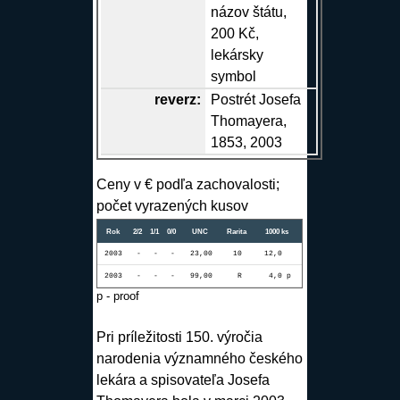
názov štátu,
200 Kč,
lekársky
symbol
reverz
:
Postrét Josefa
Thomayera,
1853, 2003
Ceny v € podľa zachovalosti;
počet vyrazených kusov
Rok
2/2
1/1
0/0
UNC
Rarita
1000 ks
2003
-
-
-
23,00
10
12,0
2003
-
-
-
99,00
R
4,0 p
p - proof
Pri príležitosti 150. výročia
narodenia významného českého
lekára a spisovateľa Josefa