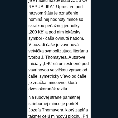
je v riadku názov štátu „ČESKÁ
REPUBLIKA“. Uprostred pod
názvom štátu je označenie
nominálnej hodnoty mince so
skratkou peňažnej jednotky
„200 Kč“ a pod ním lekársky
symbol - čaša ovinutá hadom.
V pozadí čaše je vavrínová
vetvička symbolizujúca literárnu
tvorbu J. Thomayera. Autorove
iniciály „L•K“ sú umiestnené pod
vavrínovou vetvičkou vpravo od
čaše, symetricky vľavo od čaše
je značka mincovne, ktorá
dvestokorunák razila.
Na rubovej strane pamätnej
striebornej mince je portrét
Jozefa Thomayera, ktorý zapĺňa
takmer celú mincovú plochu. Pri