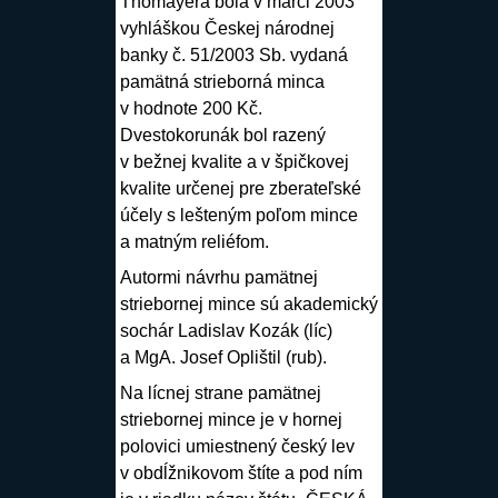
Thomayera bola v marci 2003
vyhláškou Českej národnej
banky č. 51/2003 Sb. vydaná
pamätná strieborná minca
v hodnote 200 Kč.
Dvestokorunák bol razený
v bežnej kvalite a v špičkovej
kvalite určenej pre zberateľské
účely s lešteným poľom mince
a matným reliéfom.
Autormi návrhu pamätnej
striebornej mince sú akademický
sochár
Ladislav Kozák
(líc)
a MgA.
Josef Oplištil
(rub).
Na lícnej strane pamätnej
striebornej mince je v hornej
polovici umiestnený český lev
v obdĺžnikovom štíte a pod ním