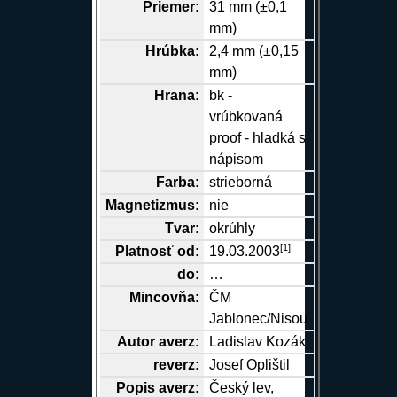
Priemer:
31 mm (±0,1
mm)
Hrúbka:
2,4 mm (±0,15
mm)
Hrana
:
bk -
vrúbkovaná
proof - hladká s
nápisom
Farba:
strieborná
Magnetizmus:
nie
Tvar:
okrúhly
[
1
]
Platnosť od:
19.03.2003
do:
…
Mincovňa:
ČM
Jablonec/Nisou
Autor
averz
:
Ladislav Kozák
reverz
:
Josef Oplištil
Popis
averz
:
Český lev,