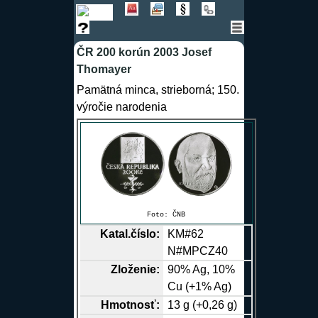
ČR 200 korún 2003 Josef
Thomayer
Pamätná minca, strieborná; 150.
výročie narodenia
Foto:
ČNB
Katal.číslo:
KM#62
N#MPCZ40
Zloženie:
90%
Ag
, 10%
Cu
(+1%
Ag
)
Hmotnosť:
13 g (+0,26 g)