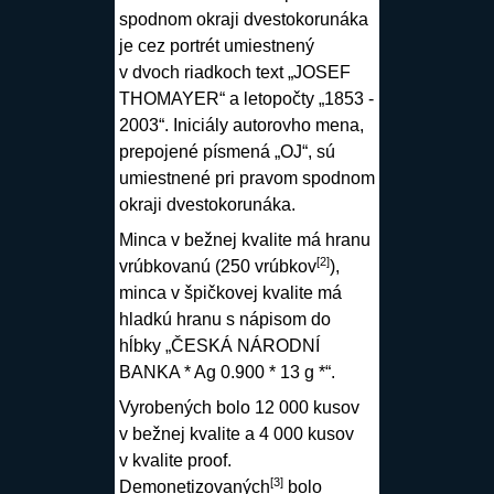
spodnom okraji dvestokorunáka
je cez portrét umiestnený
v dvoch riadkoch text „JOSEF
THOMAYER“ a letopočty „1853 -
2003“. Iniciály autorovho mena,
prepojené písmená „OJ“, sú
umiestnené pri pravom spodnom
okraji dvestokorunáka.
Minca v bežnej kvalite má hranu
[
2
]
vrúbkovanú (250 vrúbkov
),
minca v špičkovej kvalite má
hladkú hranu s nápisom do
hĺbky „ČESKÁ NÁRODNÍ
BANKA * Ag 0.900 * 13 g *“.
Vyrobených bolo 12 000 kusov
v bežnej kvalite a 4 000 kusov
v kvalite proof.
[
3
]
Demonetizovaných
bolo