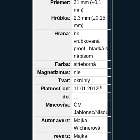
Priemer:
31 mm (±0,1
mm)
Hrúbka:
2,3 mm (±0,15
mm)
Hrana
:
bk -
vrúbkovaná
proof - hladká s
nápisom
Farba:
strieborná
Magnetizmus:
nie
Tvar:
okrúhly
[
1
]
Platnosť od:
11.01.2012
do:
…
Mincovňa:
ČM
Jablonec/Nisou
Autor
averz
:
Majka
Wichnerová
reverz
:
Majka