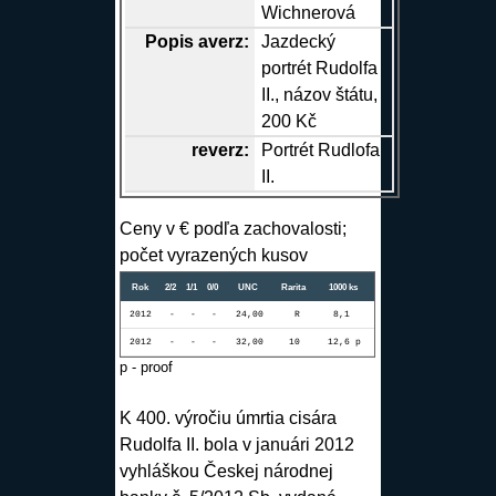
Wichnerová
Popis
averz
:
Jazdecký
portrét Rudolfa
II., názov štátu,
200 Kč
reverz
:
Portrét Rudlofa
II.
Ceny v € podľa zachovalosti;
počet vyrazených kusov
Rok
2/2
1/1
0/0
UNC
Rarita
1000 ks
2012
-
-
-
24,00
R
8,1
2012
-
-
-
32,00
10
12,6 p
p - proof
K 400. výročiu úmrtia cisára
Rudolfa II. bola v januári 2012
vyhláškou Českej národnej