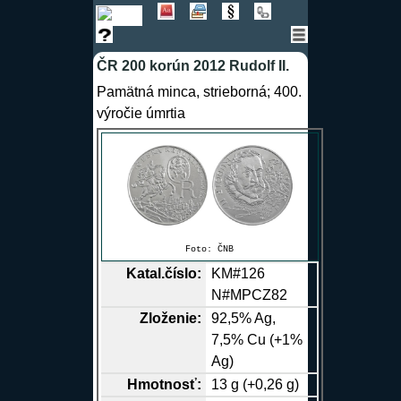
ČR 200 korún 2012 Rudolf II.
Pamätná minca, strieborná; 400.
výročie úmrtia
Foto:
ČNB
Katal.číslo:
KM#126
N#MPCZ82
Zloženie:
92,5%
Ag
,
7,5%
Cu
(+1%
Ag
)
Hmotnosť:
13 g (+0,26 g)