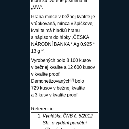
ktoré sú tvorené písmenami
„MW“.
Hrana mince v bežnej kvalite je
vrúbkovaná, minca v špičkovej
kvalite má hladkú hranu
s nápisom do hĺbky „ČESKÁ
NÁRODNÍ BANKA * Ag 0.925 *
13 g *“.
Vyrobených bolo 8 100 kusov
v bežnej kvalite a 12 600 kusov
v kvalite proof.
[
2
]
Demonetizovaných
bolo
729 kusov v bežnej kvalite
a 3 kusy v kvalite proof.
Referencie
Vyhláška ČNB č. 5/2012
Sb., o vydání pamětní