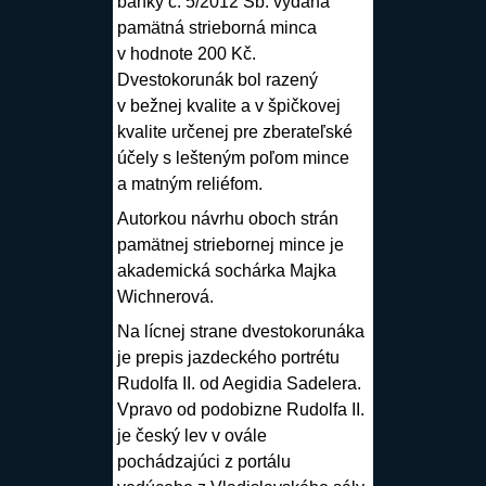
banky č. 5/2012 Sb. vydaná
pamätná strieborná minca
v hodnote 200 Kč.
Dvestokorunák bol razený
v bežnej kvalite a v špičkovej
kvalite určenej pre zberateľské
účely s lešteným poľom mince
a matným reliéfom.
Autorkou návrhu oboch strán
pamätnej striebornej mince je
akademická sochárka
Majka
Wichnerová
.
Na lícnej strane dvestokorunáka
je prepis jazdeckého portrétu
Rudolfa II. od Aegidia Sadelera.
Vpravo od podobizne Rudolfa II.
je český lev v ovále
pochádzajúci z portálu