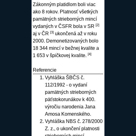
Zákonným platidlom boli viac
ako 8 rokov. Platnosť všetkých
pamätných strieborných mincí
[2]
vydaných v ČSFR bola v SR
[3]
aj v ČR
ukončená až v roku
2000. Demonetizovaných bolo
18 344 mincí v bežnej kvalite a
[4]
1 653 v špičkovej kvalite.
Referencie
Vyhláška ŠBČS č.
112/1992 - o vydaní
pamätných strieborných
päťstokorunákov k 400.
výročiu narodenia Jana
Amosa Komenského
.
Vyhláška NBS č. 278/2000
Z. z., o ukončení platnosti
strieborných mincí