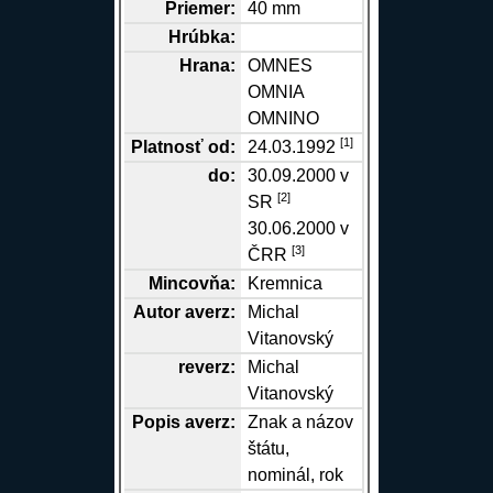
Priemer:
40 mm
Hrúbka:
Hrana
:
OMNES
OMNIA
OMNINO
[1]
Platnosť od:
24.03.1992
do:
30.09.2000 v
[2]
SR
30.06.2000 v
[3]
ČRR
Mincovňa:
Kremnica
Autor
averz
:
Michal
Vitanovský
reverz
:
Michal
Vitanovský
Popis
averz
:
Znak a názov
štátu,
nominál, rok