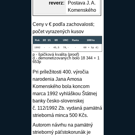
reverz
:
Postava J. A.
Komenského
Ceny v € podľa zachovalosti;
počet vyrazených kusov
Rok
2/2
1/1
0/0
UNC
Rarita
1000 ks
1992
-
-
45,5
78,-
-
60 + 5p d)
p - špičková kvalita (proof)
d - demonetizovaných bolo 18 344 + 1
653p
Pri príležitosti 400. výročia
narodenia Jana Amosa
Komenského bola koncom
marca 1992 vyhláškou Štátnej
banky česko-slovenskej
č. 112/1992 Zb. vydaná pamätná
strieborná minca 500 Kčs.
Autorom návrhu na pamätný
strieborný päťstokorunák je