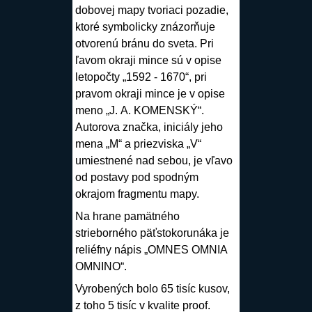
dobovej mapy tvoriaci pozadie,
ktoré symbolicky znázorňuje
otvorenú bránu do sveta. Pri
ľavom okraji mince sú v opise
letopočty „1592 - 1670“, pri
pravom okraji mince je v opise
meno „J. A. KOMENSKÝ“.
Autorova značka, iniciály jeho
mena „M“ a priezviska „V“
umiestnené nad sebou, je vľavo
od postavy pod spodným
okrajom fragmentu mapy.
Na hrane pamätného
strieborného päťstokorunáka je
reliéfny nápis „OMNES OMNIA
OMNINO“.
Vyrobených bolo 65 tisíc kusov,
z toho 5 tisíc v kvalite proof.