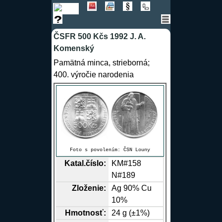
ČSFR 500 Kčs 1992 J. A.
Komenský
Pamätná minca, strieborná;
400. výročie narodenia
Foto s povolením:
ČSN Louny
Katal.číslo:
KM#158
N#189
Zloženie:
Ag
90%
Cu
10%
Hmotnosť:
24 g (±1%)