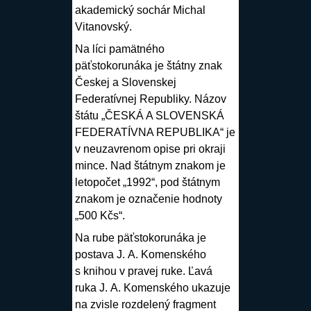
akademický sochár
Michal
Vitanovský
.
Na líci pamätného
päťstokorunáka je štátny znak
Českej a Slovenskej
Federatívnej Republiky. Názov
štátu „ČESKÁ A SLOVENSKÁ
FEDERATÍVNA REPUBLIKA“ je
v neuzavrenom opise pri okraji
mince. Nad štátnym znakom je
letopočet „1992“, pod štátnym
znakom je označenie hodnoty
„500 Kčs“.
Na rube päťstokorunáka je
postava J. A. Komenského
s knihou v pravej ruke. Ľavá
ruka J. A. Komenského ukazuje
na zvisle rozdelený fragment