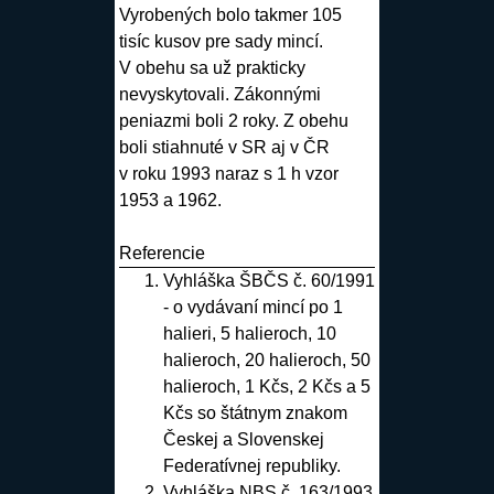
Vyrobených bolo takmer 105
tisíc kusov pre sady mincí.
V obehu sa už prakticky
nevyskytovali. Zákonnými
peniazmi boli 2 roky. Z obehu
boli stiahnuté v SR aj v ČR
v roku 1993 naraz s 1 h vzor
1953 a 1962.
Referencie
Vyhláška ŠBČS č. 60/1991
- o vydávaní mincí po 1
halieri, 5 halieroch, 10
halieroch, 20 halieroch, 50
halieroch, 1 Kčs, 2 Kčs a 5
Kčs so štátnym znakom
Českej a Slovenskej
Federatívnej republiky
.
Vyhláška NBS č. 163/1993