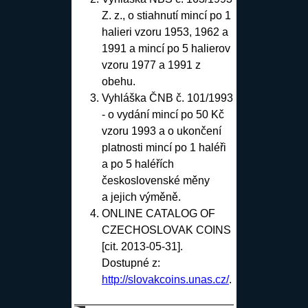
Z. z., o stiahnutí mincí po 1
halieri vzoru 1953, 1962 a
1991 a mincí po 5 halierov
vzoru 1977 a 1991 z
obehu
.
Vyhláška ČNB č. 101/1993
- o vydání mincí po 50 Kč
vzoru 1993 a o ukončení
platnosti mincí po 1 haléři
a po 5 haléřích
československé měny
a jejich výměně
.
ONLINE CATALOG OF
CZECHOSLOVAK COINS
[cit. 2013-05-31].
Dostupné z:
http://slovakcoins.unas.cz/
.