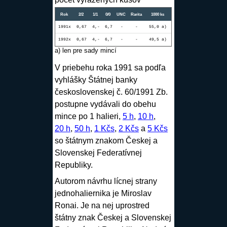
Rok
2/2
1/1
0/0
UNC
Rarita
1000 ks
1991x
0,67
4,-
6,7
-
-
55,0 a)
1992x
0,67
4,-
6,7
-
-
49,5 a)
a) len pre sady mincí
V priebehu roka 1991 sa podľa
vyhlášky Štátnej banky
československej č. 60/1991 Zb.
postupne vydávali do obehu
mince po 1 halieri,
5 h
,
10 h
,
20 h
,
50 h
,
1 Kčs
,
2 Kčs
a
5 Kčs
so štátnym znakom Českej a
Slovenskej Federatívnej
Republiky.
Autorom návrhu lícnej strany
jednohaliernika je
Miroslav
Ronai
. Je na nej uprostred
štátny znak Českej a Slovenskej