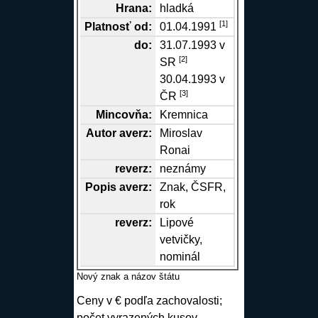
Hrana
:
hladká
[1]
Platnosť od:
01.04.1991
do:
31.07.1993 v
[2]
SR
30.04.1993 v
[3]
ČR
Mincovňa:
Kremnica
Autor
averz
:
Miroslav
Ronai
reverz
:
neznámy
Popis
averz
:
Znak, ČSFR,
rok
reverz
:
Lipové
vetvičky,
nominál
Nový znak a názov štátu
Ceny v € podľa zachovalosti;
počet vyrazených kusov