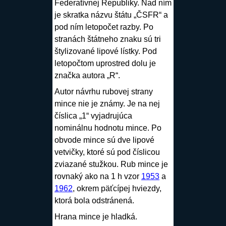
Federatívnej Republiky. Nad ním
je skratka názvu štátu „ČSFR“ a
pod ním letopočet razby. Po
stranách štátneho znaku sú tri
štylizované lipové lístky. Pod
letopočtom uprostred dolu je
značka autora „R“.
Autor návrhu rubovej strany
mince nie je známy. Je na nej
číslica „1“ vyjadrujúca
nominálnu hodnotu mince. Po
obvode mince sú dve lipové
vetvičky, ktoré sú pod číslicou
zviazané stužkou. Rub mince je
rovnaký ako na 1 h vzor
1953
a
1962
, okrem päťcípej hviezdy,
ktorá bola odstránená.
Hrana mince je hladká.