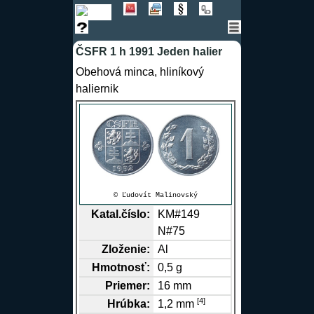
ČSFR 1 h 1991 Jeden halier
Obehová minca, hliníkový
haliernik
© Ľudovít Malinovský
Katal.číslo:
KM#149
N#75
Zloženie:
Al
Hmotnosť:
0,5 g
Priemer:
16 mm
[4]
Hrúbka:
1,2 mm