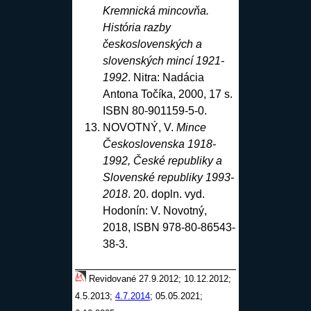
Kremnická mincovňa.
História razby
československých a
slovenských mincí 1921-
1992
. Nitra: Nadácia
Antona Točíka, 2000, 17 s.
ISBN 80-901159-5-0
.
NOVOTNÝ, V.
Mince
Československa 1918-
1992, České republiky a
Slovenské republiky 1993-
2018
. 20. dopln. vyd.
Hodonín: V. Novotný,
2018, ISBN 978-80-86543-
38-3
.
Revidované 27.9.2012; 10.12.2012;
4.5.2013;
4.7.2014
; 05.05.2021;