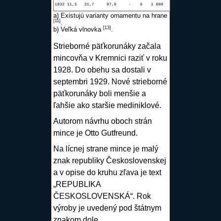
1932
11,5
31,7
97,0
-
6
1 000
a) Existujú varianty ornamentu na hrane
[
11
]
.
[
13
]
b) Veľká vlnovka
.
Strieborné
päťkorunáky začala
mincovňa v
Kremnici
raziť v roku
1928. Do obehu sa dostali v
septembri 1929. Nové strieborné
päťkorunáky boli menšie a
ľahšie ako staršie
mediniklové
.
Autorom návrhu oboch strán
mince
je
Otto Gutfreund
.
Na
lícnej
strane
mince
je malý
znak republiky Československej
a v
opise
do kruhu zľava je text
„REPUBLIKA
ČESKOSLOVENSKÁ“. Rok
výroby je uvedený pod štátnym
znakom dole.