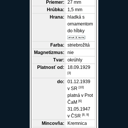
Priemer:
27 mm
Hrúbka:
1,5 mm
Hrana
:
hladká s
ornamentom
do hĺbky
Farba:
striebrožltá
Magnetizmus:
nie
Tvar:
okrúhly
Platnosť od:
18.09.1929
[
3
]
do:
01.12.1939
[
10
]
v SR
platná v Prot
[
6
]
ČaM
31.05.1947
[
8,
9
]
v ČSR
Mincovňa:
Kremnica