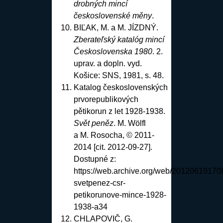
drobných mincí
československé měny
.
BIĽAK, M. a M. JÍZDNÝ.
Zberateľský katalóg mincí
Československa 1980
. 2.
uprav. a dopln. vyd.
Košice: SNS, 1981
, s. 48.
Katalog československých
prvorepublikových
pětikorun z let 1928-1938.
Svět peněz
. M. Wölfl
a M. Rosocha, © 2011-
2014 [cit. 2012-09-27].
Dostupné z:
https://web.archive.org/web/201206191708
svetpenez-csr-
petikorunove-mince-1928-
1938-a34
CHLAPOVIČ, G.