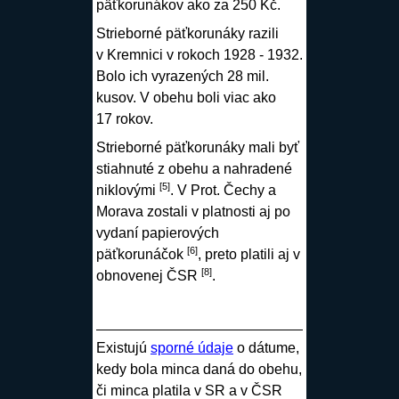
päťkorunákov ako za 250 Kč.
Strieborné
päťkorunáky razili
v
Kremnici
v rokoch 1928 - 1932.
Bolo ich vyrazených 28 mil.
kusov. V obehu boli viac ako
17 rokov.
Strieborné
päťkorunáky mali byť
stiahnuté z obehu a nahradené
[
5
]
niklovými
. V Prot. Čechy a
Morava zostali v platnosti aj po
vydaní papierových
[
6
]
päťkorunáčok
, preto platili aj v
[
8
]
obnovenej ČSR
.
Existujú
sporné údaje
o dátume,
kedy bola minca daná do obehu,
či minca platila v SR a v ČSR