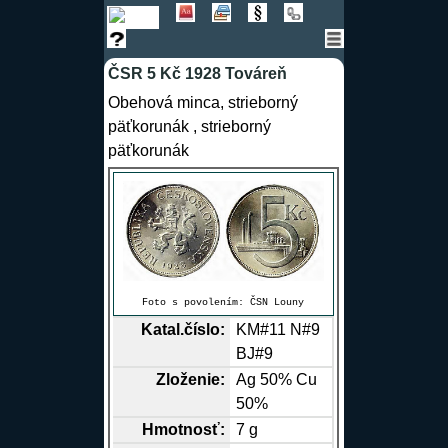
ČSR 5 Kč 1928 Továreň
Obehová minca, strieborný
päťkorunák , strieborný
päťkorunák
Foto s povolením:
ČSN Louny
Katal.číslo:
KM#11 N#9
BJ#9
Zloženie:
Ag
50%
Cu
50%
Hmotnosť:
7 g