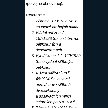
(po vojne obnovenej).
Referencie
Zákon č. 103/1928 Sb. o
soustavě drobných mincí
.
Vládní nařízení č.
167/1928 Sb. o stříbrných
pětikorunách a
desetikorunách
.
Vyhláška m. f. č. 129/1929
Sb. o vydání stříbrných
pětikorun
.
Vládní nařízení (II) č.
48/1934 Sb. o zevní
úpravě nové stříbrné
dvacetikoruny
a dosavadních mincí
stříbrných po 5 a 10 Kč
.
Zákon č. 101/1938 Sb. o