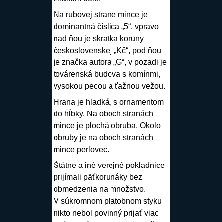
Na
rubovej
strane
mince
je
dominantná číslica „5“, vpravo
nad ňou je skratka koruny
československej „Kč“, pod ňou
je značka autora „G“, v pozadi je
továrenská budova s komínmi,
vysokou pecou a ťažnou vežou.
Hrana
je hladká, s ornamentom
do hĺbky. Na oboch stranách
mince
je plochá
obruba
. Okolo
obruby
je na oboch stranách
mince
perlovec
.
Štátne a iné verejné pokladnice
prijímali päťkorunáky bez
obmedzenia na množstvo.
V súkromnom platobnom styku
nikto nebol povinný prijať viac