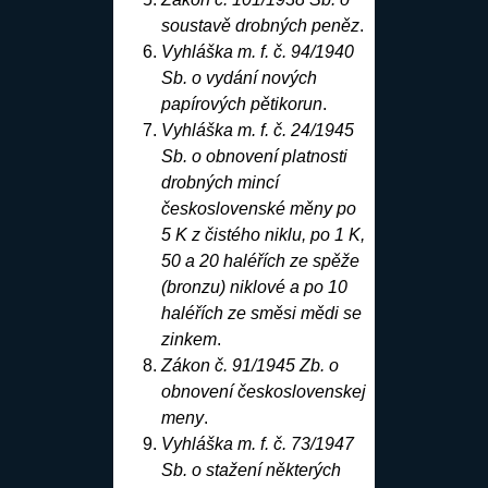
soustavě drobných peněz
.
Vyhláška m. f. č. 94/1940
Sb. o vydání nových
papírových pětikorun
.
Vyhláška m. f. č. 24/1945
Sb. o obnovení platnosti
drobných mincí
československé měny po
5 K z čistého niklu, po 1 K,
50 a 20 haléřích ze spěže
(bronzu) niklové a po 10
haléřích ze směsi mědi se
zinkem
.
Zákon č. 91/1945 Zb. o
obnovení československej
meny
.
Vyhláška m. f. č. 73/1947
Sb. o stažení některých