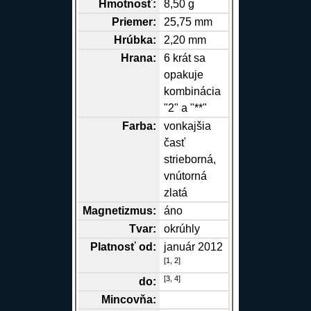
Hmotnosť:
8,50 g
Priemer:
25,75 mm
Hrúbka:
2,20 mm
Hrana
:
6 krát sa
opakuje
kombinácia
"2" a "**"
Farba:
vonkajšia
časť
strieborná,
vnútorná
zlatá
Magnetizmus:
áno
Tvar:
okrúhly
Platnosť od:
január 2012
[
1,
2
]
[
3,
4
]
do:
Mincovňa: