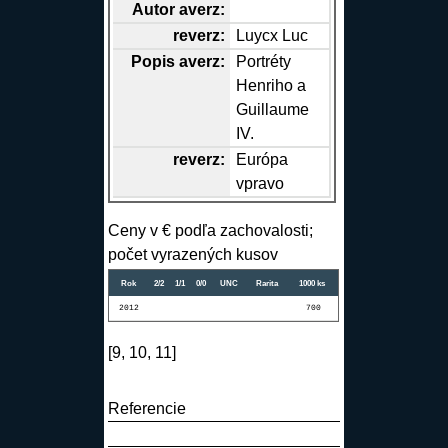
Autor
averz
:
reverz
:
Luycx Luc
Popis
averz
:
Portréty
Henriho a
Guillaume
IV.
reverz
:
Európa
vpravo
Ceny v € podľa zachovalosti;
počet vyrazených kusov
Rok
2/2
1/1
0/0
UNC
Rarita
1000 ks
2012
700
[9, 10, 11]
Referencie