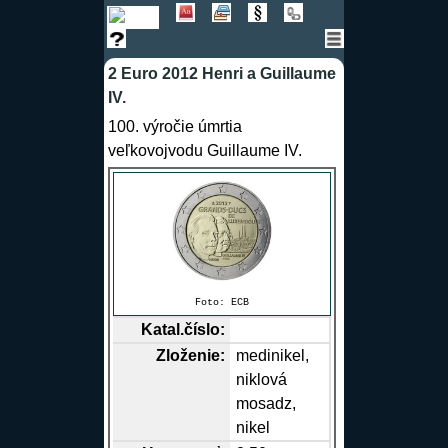
2 Euro 2012 Henri a Guillaume
IV.
100. výročie úmrtia
veľkovojvodu Guillaume IV.
Foto:
ECB
Katal.číslo:
Zloženie:
medinikel,
niklová
mosadz,
nikel