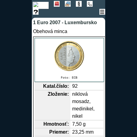
1 Euro 2007 - Luxembursko
Obehová minca
Foto:
ECB
Katal.číslo:
92
Zloženie:
niklová
mosadz,
medinikel,
nikel
Hmotnosť:
7,50 g
Priemer:
23,25 mm