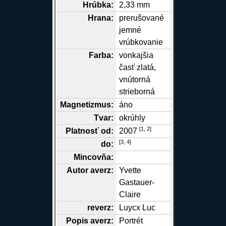
Hrúbka:
2,33 mm
Hrana
:
prerušované
jemné
vrúbkovanie
Farba:
vonkajšia
časť zlatá,
vnútorná
strieborná
Magnetizmus:
áno
Tvar:
okrúhly
[
1,
2
]
Platnosť od:
2007
[
3,
4
]
do:
Mincovňa:
Autor
averz
:
Yvette
Gastauer-
Claire
reverz
:
Luycx Luc
Popis
averz
:
Portrét