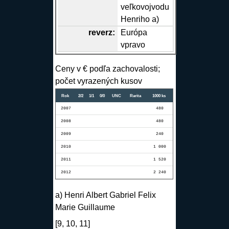
veľkovojvodu
Henriho a)
reverz
:
Európa
vpravo
Ceny v € podľa zachovalosti;
počet vyrazených kusov
Rok
2/2
1/1
0/0
UNC
Rarita
1000 ks
2007
480
2008
480
2009
240
2010
1 000
2011
1 520
2012
2 240
a) Henri Albert Gabriel Felix
Marie Guillaume
[9, 10, 11]