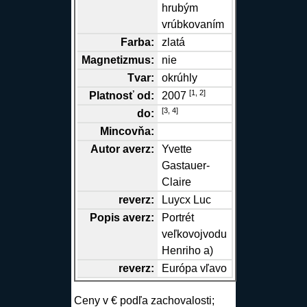
hrubým
vrúbkovaním
Farba:
zlatá
Magnetizmus:
nie
Tvar:
okrúhly
[
1,
2
]
Platnosť od:
2007
[
3,
4
]
do:
Mincovňa:
Autor
averz
:
Yvette
Gastauer-
Claire
reverz
:
Luycx Luc
Popis
averz
:
Portrét
veľkovojvodu
Henriho a)
reverz
:
Európa vľavo
Ceny v € podľa zachovalosti;