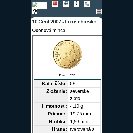
10 Cent 2007 - Luxembursko
Obehová minca
Foto:
ECB
Katal.číslo:
89
Zloženie:
severské
zlato
Hmotnosť:
4,10 g
Priemer:
19,75 mm
Hrúbka:
1,93 mm
Hrana
:
tvarovaná s