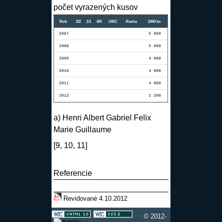
počet vyrazených kusov
Rok
2/2
1/1
0/0
UNC
Rarita
1000 ks
2007
5 000
2008
5 000
2009
4 000
2010
4 000
2011
4 800
2012
2 200
a) Henri Albert Gabriel Felix
Marie Guillaume
[9, 10, 11]
Referencie
Revidované 4.10.2012
© 2012-