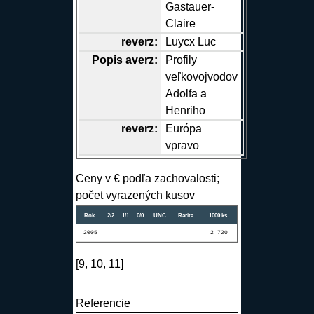
Gastauer-
Claire
reverz
:
Luycx Luc
Popis
averz
:
Profily
veľkovojvodov
Adolfa a
Henriho
reverz
:
Európa
vpravo
Ceny v € podľa zachovalosti;
počet vyrazených kusov
Rok
2/2
1/1
0/0
UNC
Rarita
1000 ks
2005
2 720
[9, 10, 11]
Referencie