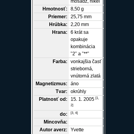
mosadz, nikel
Hmotnosť:
8,50 g
Priemer:
25,75 mm
Hrúbka:
2,20 mm
Hrana
:
6 krát sa
opakuje
kombinácia
"2" a "**"
Farba:
vonkajšia časť
strieborná,
vnútorná zlatá
Magnetizmus:
áno
Tvar:
okrúhly
[
1,
Platnosť od:
15. 1. 2005
2
]
[
3,
4
]
do:
Mincovňa:
Autor
averz
:
Yvette