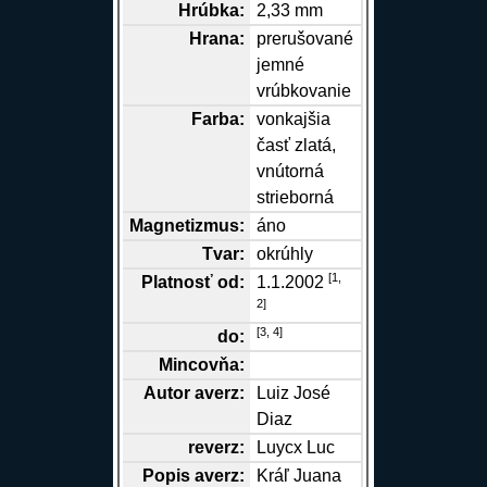
Hrúbka:
2,33 mm
Hrana
:
prerušované
jemné
vrúbkovanie
Farba:
vonkajšia
časť zlatá,
vnútorná
strieborná
Magnetizmus:
áno
Tvar:
okrúhly
[
1,
Platnosť od:
1.1.2002
2
]
[
3,
4
]
do:
Mincovňa:
Autor
averz
:
Luiz José
Diaz
reverz
:
Luycx Luc
Popis
averz
:
Kráľ Juana