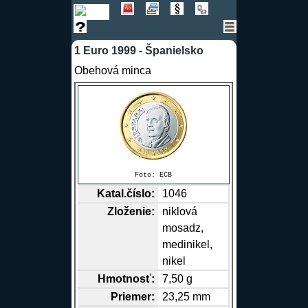
1 Euro 1999 - Španielsko
Obehová minca
Foto:
ECB
Katal.číslo:
1046
Zloženie:
niklová
mosadz,
medinikel,
nikel
Hmotnosť:
7,50 g
Priemer:
23,25 mm