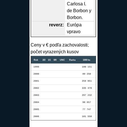
Carlosa I.
de Borbon y
Borbon.
reverz
:
Európa
vpravo
Ceny v € podľa zachovalosti;
počet vyrazených kusov
Rok
2/2
1/1
0/0
UNC
Rarita
1000 ks
1999
100 151
2000
89 250
2001
259 051
2002
335 478
2003
297 232
2004
98 657
2005
77 747
2006
101 550