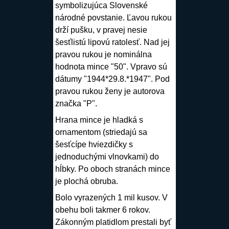
symbolizujúca Slovenské
národné povstanie. Ľavou rukou
drží pušku, v pravej nesie
šesťlistú lipovú ratolesť. Nad jej
pravou rukou je nominálna
hodnota mince "50". Vpravo sú
dátumy "1944*29.8.*1947". Pod
pravou rukou ženy je autorova
značka "P".
Hrana mince je hladká s
ornamentom (striedajú sa
šesťcípe hviezdičky s
jednoduchými vlnovkami) do
hĺbky. Po oboch stranách mince
je plochá obruba.
Bolo vyrazených 1 mil kusov. V
obehu boli takmer 6 rokov.
Zákonným platidlom prestali byť