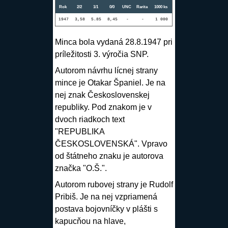
Rok
2/2
1/1
0/0
UNC
Rarita
1000 ks
1947
3,58
5.85
8,45
-
-
1 000
Minca bola vydaná 28.8.1947 pri
príležitosti 3. výročia SNP.
Autorom návrhu lícnej strany
mince je Otakar Španiel. Je na
nej znak Československej
republiky. Pod znakom je v
dvoch riadkoch text
"REPUBLIKA
ČESKOSLOVENSKÁ". Vpravo
od štátneho znaku je autorova
značka "O.Š.".
Autorom rubovej strany je Rudolf
Pribiš. Je na nej vzpriamená
postava bojovníčky v plášti s
kapucňou na hlave,