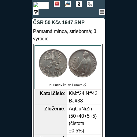
ČSR 50 Kčs 1947 SNP
Pamätná minca, strieborná; 3.
výročie
© Ľudovít Malinovský
Katal.číslo:
KM#24 N#43
BJ#38
Zloženie:
Ag
Cu
Ni
Zn
(50+40+5+5)
(čistota
±0.5%)