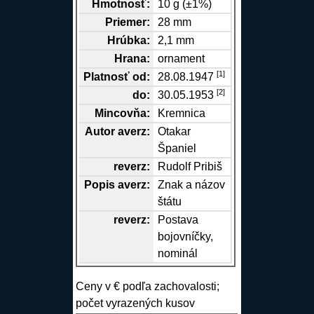
Hmotnosť:
10 g (±1%)
Priemer:
28 mm
Hrúbka:
2,1 mm
Hrana
:
ornament
[1]
Platnosť od:
28.08.1947
[2]
do:
30.05.1953
Mincovňa:
Kremnica
Autor
averz
:
Otakar
Španiel
reverz
:
Rudolf Pribiš
Popis
averz
:
Znak a názov
štátu
reverz
:
Postava
bojovníčky,
nominál
Ceny v € podľa zachovalosti;
počet vyrazených kusov