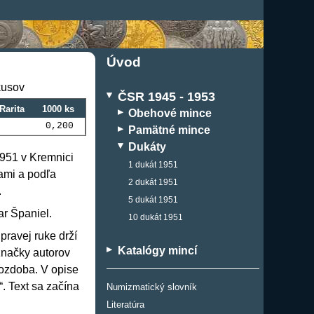
Úvod
kusov
ČSR 1945 - 1953
Rarita
1000 ks
Obehové mince
0,200
Pamätné mince
Dukáty
1951 v Kremnici
1 dukát 1951
ami a podľa
2 dukát 1951
.
5 dukát 1951
r Španiel.
10 dukát 1951
pravej ruke drží
Katalógy mincí
 značky autorov
 ozdoba. V opise
Text sa začína
Numizmatický slovník
Literatúra