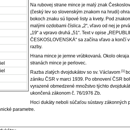
Na rubovej strane mince je malý znak Českoslov
(český lev so slovenským znakom na hrudi) ohra
bokoch znaku sú lipové listy a kvety. Pod znako
malými ozdobami číslica „2“, vľavo od nej je prv
„19“ a vpravo druhá „51“. Text v opise „REPUBL
ČESKOSLOVENSKÁ“ sa začína vľavo a končí vp
razby.
Hrana mince je jemne vrúbkovaná. Okolo okraja
stranách mince je perlovec.
iel
iel
[
1
]
Razba zlatých dvojdukátov so sv. Václavom
b
zániku ČSR v marci 1939. Po obnovení ČSR bolo
vyrazené obmedzené množstvo týchto dvojdukáto
ukončená zákonom č.
76/1976
Zb.
Hoci dukáty neboli súčaťou sústavy zákonných pla
hnické parametre.