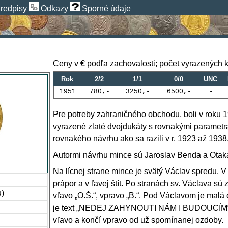
redpisy
Odkazy
Sporné údaje
Ceny v € podľa zachovalosti; počet vyrazených 
Rok
2/2
1/1
0/0
UNC
1951
780,-
3250,-
6500,-
-
Pre potreby zahraničného obchodu, boli v roku 
vyrazené zlaté dvojdukáty s rovnakými parametr
rovnakého návrhu ako sa razili v r. 1923 až 1938
Autormi návrhu mince sú Jaroslav Benda a Otaka
Na lícnej strane mince je svätý Václav spredu. V 
prápor a v ľavej štít. Po stranách sv. Václava sú
u)
vľavo „O.Š.“, vpravo „B.“. Pod Václavom je malá
je text „NEDEJ ZAHYNOUTI NÁM I BUDOUCÍM“. 
vľavo a končí vpravo od už spomínanej ozdoby.