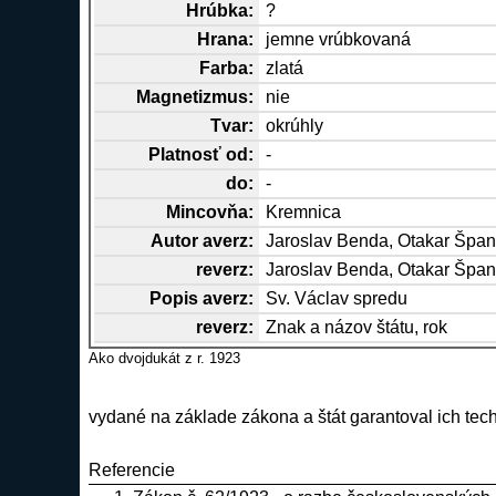
Hrúbka:
?
Hrana
:
jemne vrúbkovaná
Farba:
zlatá
Magnetizmus:
nie
Tvar:
okrúhly
Platnosť od:
-
do:
-
Mincovňa:
Kremnica
Autor
averz
:
Jaroslav Benda
,
Otakar Špan
reverz
:
Jaroslav Benda
,
Otakar Špan
Popis
averz
:
Sv. Václav spredu
reverz
:
Znak a názov štátu, rok
Ako dvojdukát z r. 1923
vydané na základe zákona a štát garantoval ich tec
Referencie