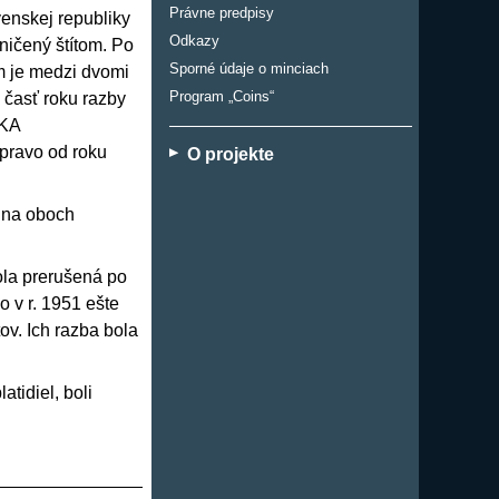
Právne predpisy
enskej republiky
Odkazy
ničený štítom. Po
Sporné údaje o minciach
m je medzi dvomi
Program „Coins“
á časť roku razby
IKA
ravo od roku
O projekte
 na oboch
ola prerušená po
 v r. 1951 ešte
v. Ich razba bola
tidiel, boli