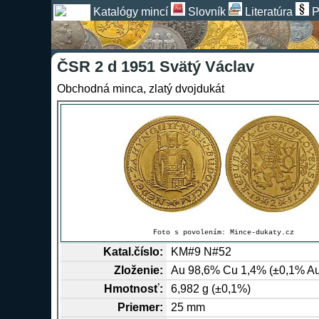
Katalógy mincí
Slovník
Literatúra
P
ČSR 2 d 1951 Svätý Václav
Obchodná minca, zlatý dvojdukát
Foto s povolením:
Mince-dukaty.cz
Katal.číslo:
KM#9 N#52
Zloženie:
Au
98,6%
Cu
1,4% (±0,1% A
Hmotnosť:
6,982 g (±0,1%)
Priemer:
25 mm